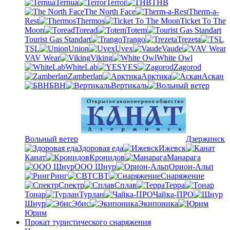
Ternua
Terror
THB
The North Face
Therm-a-
Rest
Thermos
Ticket To The
Moon
Toread
Totem
Tourist Gas Standart
Trango
Trezeta
TSL
Union
Uvex
Vaude
VAV Wear
Viking
White Owl
WhiteLab
YES
Zagorod
Zamberlan
Арктика
Аскан
БВН
Вертикаль
Вольный ветер
Дзержинск
Здоровая еда
Ижевск
Канат
Кронидов
Манарага
ООО Шнур
Орион-Альп
Ринг
СВТ
Снаряжение
Спектр
Сплав
Терра
Тонар
Турлан
Чайка-ПРО
Шнур
Эбис
Экипоника
Юрим
Прокат туристического снаряжения