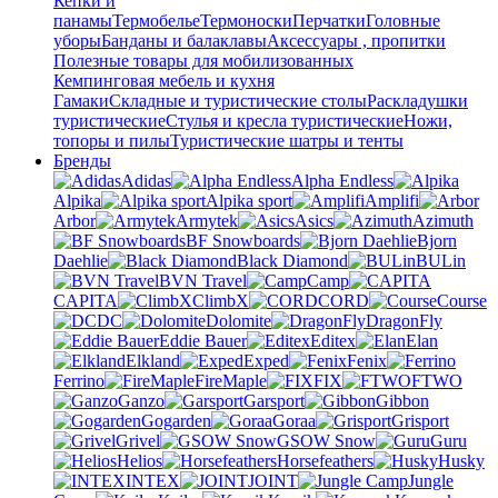
Кепки и
панамы
Термобелье
Термоноски
Перчатки
Головные
уборы
Банданы и балаклавы
Аксессуары , пропитки
Полезные товары для мобилизованных
Кемпинговая мебель и кухня
Гамаки
Складные и туристические столы
Раскладушки
туристические
Стулья и кресла туристические
Ножи,
топоры и пилы
Туристические шатры и тенты
Бренды
Adidas
Alpha Endless
Alpika
Alpika sport
Amplifi
Arbor
Armytek
Asics
Azimuth
BF Snowboards
Bjorn
Daehlie
Black Diamond
BULin
BVN Travel
Camp
CAPITA
ClimbX
CORD
Course
DC
Dolomite
DragonFly
Eddie Bauer
Editex
Elan
Elkland
Exped
Fenix
Ferrino
FireMaple
FIX
FTWO
Ganzo
Garsport
Gibbon
Gogarden
Goraa
Grisport
Grivel
GSOW Snow
Guru
Helios
Horsefeathers
Husky
INTEX
JOINT
Jungle