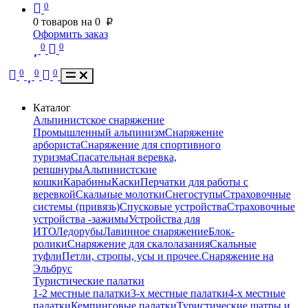
0
0
товаров на
0
p
Оформить заказ
0
0
0
0
0
Каталог
Альпинистское снаряжение
Промышленный альпинизм
Снаряжение
арбориста
Снаряжение для спортивного
туризма
Спасательная веревка,
репшнуры
Альпинистские
кошки
Карабины
Каски
Перчатки для работы с
веревкой
Скальные молотки
Снегоступы
Страховочные
системы (привязь)
Спусковые устройства
Страховочные
устройства -зажимы
Устройства для
ИТО
Ледорубы
Лавинное снаряжение
Блок-
ролики
Снаряжение для скалолазания
Скальные
туфли
Петли, стропы, усы и прочее.
Снаряжение на
Эльбрус
Туристические палатки
1-2 местные палатки
3-х местные палатки
4-х местные
палатки
Кемпинговые палатки
Туристические шатры и