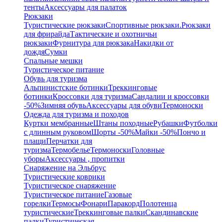
тенты
Аксессуары для палаток
Рюкзаки
Туристические рюкзаки
Спортивные рюкзаки.
Рюкзаки
для фрирайда
Тактические и охотничьи
рюкзаки
Фурнитура для рюкзака
Накидки от
дождя
Сумки
Спальные мешки
Туристическое питание
Обувь для туризма
Альпинистские ботинки
Треккинговые
ботинки
Кроссовки для туризма
Сандалии и кроссовки
-50%
Зимняя обувь
Аксессуары для обуви
Термоноски
Одежда для туризма и походов
Куртки мембранные
Штаны походные
Рубашки
Футболки
с длинным руковом
Шорты -50%
Майки -50%
Пончо и
плащи
Перчатки для
туризма
Термобелье
Термоноски
Головные
уборы
Аксессуары , пропитки
Снаряжение на Эльбрус
Туристические коврики
Туристическое снаряжение
Туристическое питание
Газовые
горелки
Термосы
Фонари
Паракорд
Полотенца
туристические
Треккинговые палки
Скандинавские
палки
Туристическая