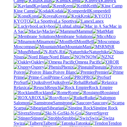
Camp
Kailas
Kamik
Kanrock
Kayland
Keen
Keith
King Camp
Kodak
Komperdell
Kong
Kovea
Krok
KYOTO
La Sportiva
Lanex
Luckyboo
Luhta
Mac in
A Sac
Maclay
Mammut
Matt
Membrane Solutions
Mico
Minamoto
MontBell
Moscompas
MountainMan
MSR
Mund
N-Rit
Naturehike
Nisus
Nord Blanc
NOW
NZ
Oakley
Omega Pacific
OR
Osprey
Phenix
Pinguin
Poivre
Poivre Blanc
Premier
Prime
Prime-Cool
PRO
ProSurf
Quiksilver
Rehall
Relaxica
Reusch
Rock Empire
Rockland
Rome
Rossignol
ROXA
Roxy
Ruike
Salomon
Samstrong
Saucony
Scarpa
Sibearian
Singing Rock
Sivera
Ski-N-Go
Stayer
Stinger
Strobbs
Swix
Swiza
Talberg
Tatonka
Tendon