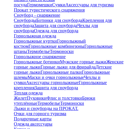
посуда
Гермомешки
Сумки
Аксессуары для туризма
Прокат туристического снаряжения
Сноуборд - снаряжение
Сноуборды
Ботинки для сноуборда
Крепления для
сноуборда
Защита для сноуборда
Чехлы для
сноуборда
Одежда для сноуборда
Горнолыжная одежда
Горнолыжные куртки
Горнолыжный
костюм
Горнолыжные комбинезоны
Горнолыжные
штаны
Термобелье
Термоноски
Горнолыжное снаряжение
Горнолыжные ботинки
Мужские горные лыжи
Женские
горные лыжи
Горные лыжи для фрирайда
Детские
горные лыжи
Горнолыжные палки
Горнолыжные
шлемы
Маски и очки горнолыжные
Чехлы и
сумки
Аксессуары горнолыжные
Горнолыжные
крепления
Защита для сноуборда
Теплая одежда
Жилет
Пуховики
Флис и толстовки
Брюки
утеплённые
Термобелье
Термоноски
Лыжи и сноуборды на ПРОКАТ.
Очки для горного туризма
Подарочные карты
Одежда аксессуары