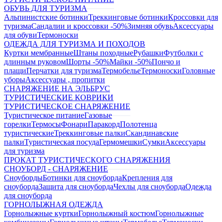
ОБУВЬ ДЛЯ ТУРИЗМА
Альпинистские ботинки
Треккинговые ботинки
Кроссовки для
туризма
Сандалии и кроссовки -50%
Зимняя обувь
Аксессуары
для обуви
Термоноски
ОДЕЖДА ДЛЯ ТУРИЗМА И ПОХОДОВ
Куртки мембранные
Штаны походные
Рубашки
Футболки с
длинным руковом
Шорты -50%
Майки -50%
Пончо и
плащи
Перчатки для туризма
Термобелье
Термоноски
Головные
уборы
Аксессуары , пропитки
СНАРЯЖЕНИЕ НА ЭЛЬБРУС
ТУРИСТИЧЕСКИЕ КОВРИКИ
ТУРИСТИЧЕСКОЕ СНАРЯЖЕНИЕ
Туристическое питание
Газовые
горелки
Термосы
Фонари
Паракорд
Полотенца
туристические
Треккинговые палки
Скандинавские
палки
Туристическая посуда
Гермомешки
Сумки
Аксессуары
для туризма
ПРОКАТ ТУРИСТИЧЕСКОГО СНАРЯЖЕНИЯ
СНОУБОРД - СНАРЯЖЕНИЕ
Сноуборды
Ботинки для сноуборда
Крепления для
сноуборда
Защита для сноуборда
Чехлы для сноуборда
Одежда
для сноуборда
ГОРНОЛЫЖНАЯ ОДЕЖДА
Горнолыжные куртки
Горнолыжный костюм
Горнолыжные