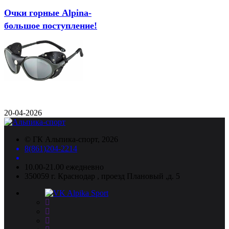
Очки горные Alpina-
большое поступление!
20-04-2026
©
ГК Альпика-спорт
, 2026
8(861)204-2214
10.00-21.00 ежедневно
350059 г. Краснодар , проезд Плановый ,д. 5