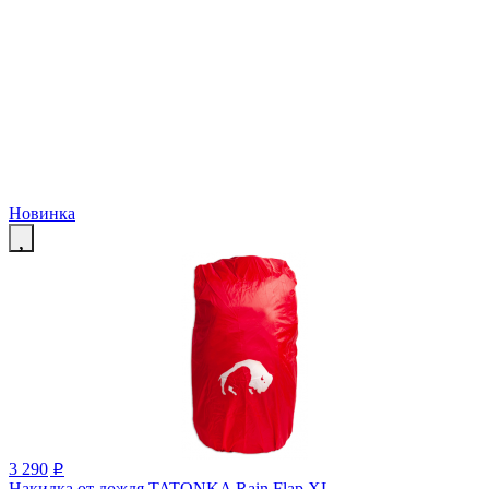
Новинка
3 290
p
Накидка от дождя TATONKA Rain Flap XL