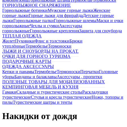
комбинезоны
Горнолыжные штаны
Термобелье
Термоноски
ГОРНОЛЫЖНОЕ СНАРЯЖЕНИЕ
Горнолыжные ботинки
Мужские горные лыжи
Женские
горные лыжи
Горные лыжи для фрирайда
Детские горные
лыжи
Горнолыжные палки
Горнолыжные шлемы
Маски и очки
горнолыжные
Чехлы и сумки
Аксессуары
горнолыжные
Горнолыжные крепления
Защита для сноуборда
ТЕПЛАЯ ОДЕЖДА
Жилет
Пуховики
Флис и толстовки
Брюки
утеплённые
Термобелье
Термоноски
ЛЫЖИ И СНОУБОРДЫ НА ПРОКАТ.
ОЧКИ ДЛЯ ГОРНОГО ТУРИЗМА
ПОДАРОЧНЫЕ КАРТЫ
ОДЕЖДА АКСЕССУАРЫ
Кепки и панамы
Термобелье
Термоноски
Перчатки
Головные
уборы
Банданы и балаклавы
Аксессуары , пропитки
ПОЛЕЗНЫЕ ТОВАРЫ ДЛЯ МОБИЛИЗОВАННЫХ
КЕМПИНГОВАЯ МЕБЕЛЬ И КУХНЯ
Гамаки
Складные и туристические столы
Раскладушки
туристические
Стулья и кресла туристические
Ножи, топоры и
пилы
Туристические шатры и тенты
Накидки от дождя