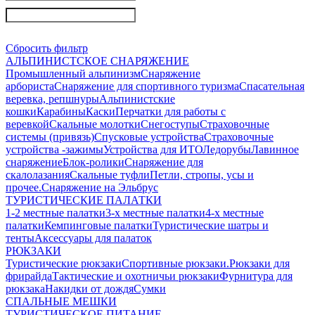
Сбросить фильтр
АЛЬПИНИСТСКОЕ СНАРЯЖЕНИЕ
Промышленный альпинизм
Снаряжение
арбориста
Снаряжение для спортивного туризма
Спасательная
веревка, репшнуры
Альпинистские
кошки
Карабины
Каски
Перчатки для работы с
веревкой
Скальные молотки
Снегоступы
Страховочные
системы (привязь)
Спусковые устройства
Страховочные
устройства -зажимы
Устройства для ИТО
Ледорубы
Лавинное
снаряжение
Блок-ролики
Снаряжение для
скалолазания
Скальные туфли
Петли, стропы, усы и
прочее.
Снаряжение на Эльбрус
ТУРИСТИЧЕСКИЕ ПАЛАТКИ
1-2 местные палатки
3-х местные палатки
4-х местные
палатки
Кемпинговые палатки
Туристические шатры и
тенты
Аксессуары для палаток
РЮКЗАКИ
Туристические рюкзаки
Спортивные рюкзаки.
Рюкзаки для
фрирайда
Тактические и охотничьи рюкзаки
Фурнитура для
рюкзака
Накидки от дождя
Сумки
СПАЛЬНЫЕ МЕШКИ
ТУРИСТИЧЕСКОЕ ПИТАНИЕ