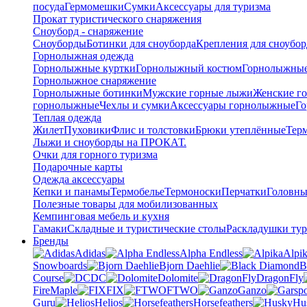
посуда
Гермомешки
Сумки
Аксессуары для туризма
Прокат туристического снаряжения
Сноуборд - снаряжение
Сноуборды
Ботинки для сноуборда
Крепления для сноубор
Горнолыжная одежда
Горнолыжные куртки
Горнолыжный костюм
Горнолыжные
Горнолыжное снаряжение
Горнолыжные ботинки
Мужские горные лыжи
Женские г
горнолыжные
Чехлы и сумки
Аксессуары горнолыжные
Го
Теплая одежда
Жилет
Пуховики
Флис и толстовки
Брюки утеплённые
Тер
Лыжи и сноуборды на ПРОКАТ.
Очки для горного туризма
Подарочные карты
Одежда аксессуары
Кепки и панамы
Термобелье
Термоноски
Перчатки
Головны
Полезные товары для мобилизованных
Кемпинговая мебель и кухня
Гамаки
Складные и туристические столы
Раскладушки тур
Бренды
Adidas
Alpha Endless
Alpi
Snowboards
Bjorn Daehlie
B
Course
DC
Dolomite
DragonFly
FireMaple
FIX
FTWO
Ganzo
Guru
Helios
Horsefeathers
Hu