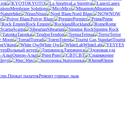
rok
KYOTO
La Sportiva
Lanex
Membrane Solutions
Mico
Minamoto
Naturehike
Nisus
Nord Blanc
NOW
re
Poivre Blanc
Premier
Prime
Rock Empire
Rockland
Rome
Scarpa
Sibearian
Singing Rock
Tatonka
Tendon
Ternua
Terror
he Moon
Toread
Totem
Tourist
Viking
White Owl
WhiteLab
YES
Вольный ветер
Дзержинск
Орион-Альп
Ринг
СВТ
Шнур
Эбис
Экипоника
Юрим
сии.
Прокат палаток
Ремонт горных лыж