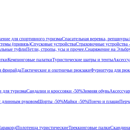
ение для спортивного туризма
Спасательная веревка, репшнуры
темы (привязь)
Спусковые устройства
Страховочные устройства
альные туфли
Петли, стропы, усы и прочее.
Снаряжение на Эльбр
атки
Кемпинговые палатки
Туристические шатры и тенты
Аксессу
я фрирайда
Тактические и охотничьи рюкзаки
Фурнитура для рюк
 для туризма
Сандалии и кроссовки -50%
Зимняя обувь
Аксессуар
с длинным руковом
Шорты -50%
Майки -50%
Пончо и плащи
Перч
аракорд
Полотенца туристические
Треккинговые палки
Скандина