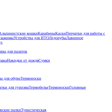
Альпинистские кошки
Карабины
Каски
Перчатки для работы с
 -зажимы
Устройства для ИТО
Ледорубы
Лавинное
ус
ары для палаток
зака
Накидки от дождя
Сумки
ы для обуви
Термоноски
атки для туризма
Термобелье
Термоноски
Головные
вские палки
Туристическая