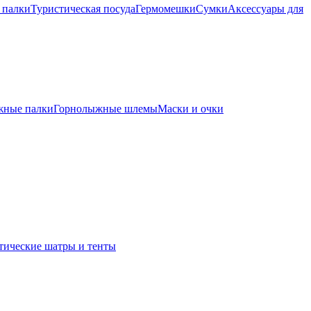
 палки
Туристическая посуда
Гермомешки
Сумки
Аксессуары для
жные палки
Горнолыжные шлемы
Маски и очки
тические шатры и тенты