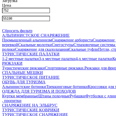
Загрузка
Цена
Сбросить фильтр
АЛЬПИНИСТСКОЕ СНАРЯЖЕНИЕ
Промышленный альпинизм
Снаряжение арбориста
Снаряжение 
веревкой
Скальные молотки
Снегоступы
Страховочные системы 
ролики
Снаряжение для скалолазания
Скальные туфли
Петли, ст
ТУРИСТИЧЕСКИЕ ПАЛАТКИ
1-2 местные палатки
3-х местные палатки
4-х местные палатки
К
РЮКЗАКИ
Туристические рюкзаки
Спортивные рюкзаки.
Рюкзаки для фри
СПАЛЬНЫЕ МЕШКИ
ТУРИСТИЧЕСКОЕ ПИТАНИЕ
ОБУВЬ ДЛЯ ТУРИЗМА
Альпинистские ботинки
Треккинговые ботинки
Кроссовки для 
ОДЕЖДА ДЛЯ ТУРИЗМА И ПОХОДОВ
Куртки мембранные
Штаны походные
Рубашки
Футболки с дли
, пропитки
СНАРЯЖЕНИЕ НА ЭЛЬБРУС
ТУРИСТИЧЕСКИЕ КОВРИКИ
ТУРИСТИЧЕСКОЕ СНАРЯЖЕНИЕ