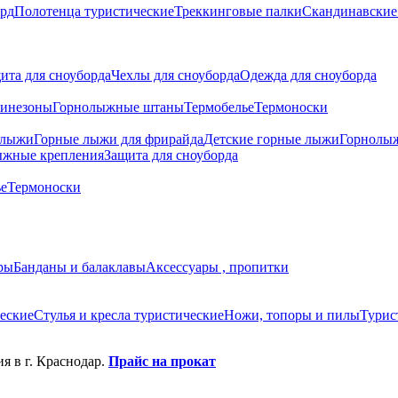
рд
Полотенца туристические
Треккинговые палки
Скандинавские
ита для сноуборда
Чехлы для сноуборда
Одежда для сноуборда
инезоны
Горнолыжные штаны
Термобелье
Термоноски
 лыжи
Горные лыжи для фрирайда
Детские горные лыжи
Горнолы
ыжные крепления
Защита для сноуборда
ье
Термоноски
ры
Банданы и балаклавы
Аксессуары , пропитки
еские
Стулья и кресла туристические
Ножи, топоры и пилы
Турис
я в г. Краснодар.
Прайс на прокат