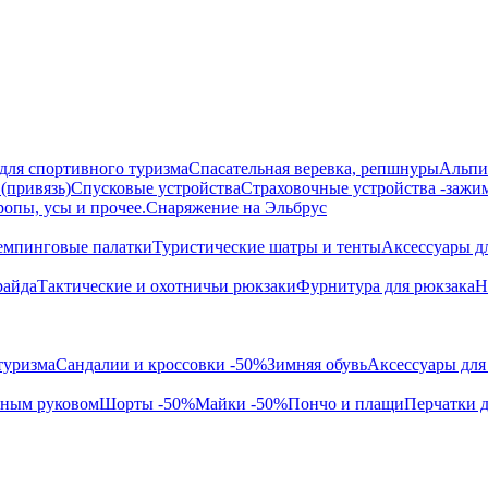
для спортивного туризма
Спасательная веревка, репшнуры
Альпи
(привязь)
Спусковые устройства
Страховочные устройства -зажи
ропы, усы и прочее.
Снаряжение на Эльбрус
емпинговые палатки
Туристические шатры и тенты
Аксессуары д
райда
Тактические и охотничьи рюкзаки
Фурнитура для рюкзака
Н
туризма
Сандалии и кроссовки -50%
Зимняя обувь
Аксессуары для
нным руковом
Шорты -50%
Майки -50%
Пончо и плащи
Перчатки д