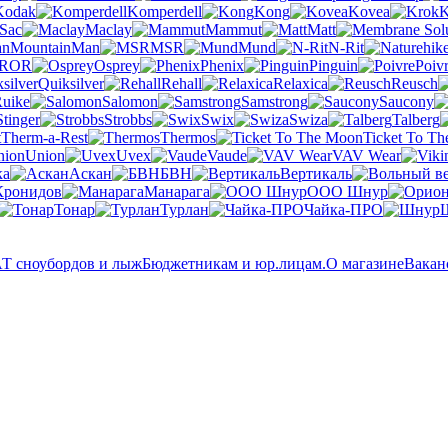
Kodak
Komperdell
Kong
Kovea
K
 Sac
Maclay
Mammut
Matt
MountainMan
MSR
Mund
N-Rit
OR
Osprey
Phenix
Pinguin
Poiv
Quiksilver
Rehall
Relaxica
Reusch
uike
Salomon
Samstrong
Saucony
Stinger
Strobbs
Swix
Swiza
Talberg
Therm-a-Rest
Thermos
Ticket To T
Union
Uvex
Vaude
VAV Wear
ка
Аскан
БВН
Вертикаль
Кронидов
Манарага
ООО Шнур
Тонар
Турлан
Чайка-ПРО
 сноубордов и лыж
Бюджетникам и юр.лицам.
О магазине
Вакан