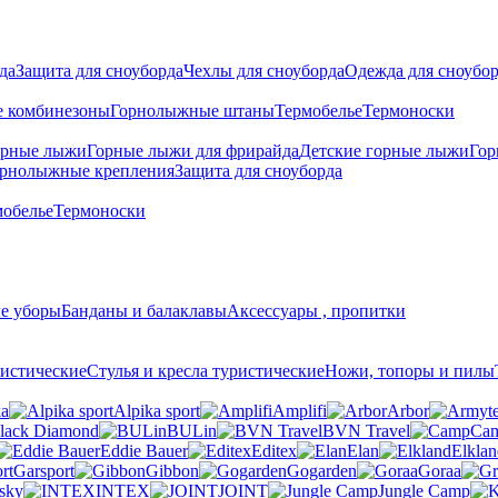
да
Защита для сноуборда
Чехлы для сноуборда
Одежда для сноубо
 комбинезоны
Горнолыжные штаны
Термобелье
Термоноски
орные лыжи
Горные лыжи для фрирайда
Детские горные лыжи
Гор
рнолыжные крепления
Защита для сноуборда
мобелье
Термоноски
е уборы
Банданы и балаклавы
Аксессуары , пропитки
истические
Стулья и кресла туристические
Ножи, топоры и пилы
ka
Alpika sport
Amplifi
Arbor
lack Diamond
BULin
BVN Travel
Ca
Eddie Bauer
Editex
Elan
Elklan
Garsport
Gibbon
Gogarden
Goraa
sky
INTEX
JOINT
Jungle Camp