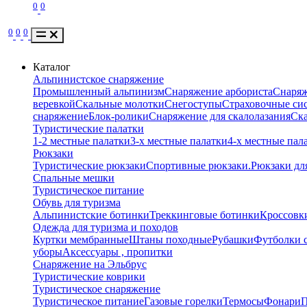
0
0
0
0
0
Каталог
Альпинистское снаряжение
Промышленный альпинизм
Снаряжение арбориста
Снаряж
веревкой
Скальные молотки
Снегоступы
Страховочные сис
снаряжение
Блок-ролики
Снаряжение для скалолазания
Ск
Туристические палатки
1-2 местные палатки
3-х местные палатки
4-х местные пал
Рюкзаки
Туристические рюкзаки
Спортивные рюкзаки.
Рюкзаки дл
Спальные мешки
Туристическое питание
Обувь для туризма
Альпинистские ботинки
Треккинговые ботинки
Кроссовки
Одежда для туризма и походов
Куртки мембранные
Штаны походные
Рубашки
Футболки 
уборы
Аксессуары , пропитки
Снаряжение на Эльбрус
Туристические коврики
Туристическое снаряжение
Туристическое питание
Газовые горелки
Термосы
Фонари
П