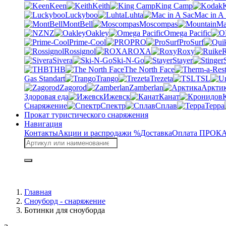
Keen
Keith
King Camp
Luckyboo
Luhta
Mac in A
MontBell
Moscompas
NZ
Oakley
Omega Pacific
Prime-Cool
PRO
ProSurf
Rossignol
ROXA
Roxy
R
Sivera
Ski-N-Go
Stayer
THB
The North Face
Gas Standart
Trango
Trezeta
TSL
Zagorod
Zamberlan
Аркти
Здоровая еда
Ижевск
Канат
Снаряжение
Спектр
Сплав
Терра
Прокат туристического снаряжения
Навигация
Контакты
Акции и распродажи %
Доставка
Оплата
ПРОКАТ
Главная
Сноуборд - снаряжение
Ботинки для сноуборда