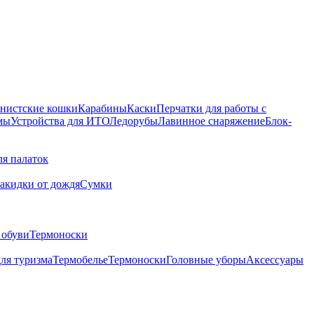
нистские кошки
Карабины
Каски
Перчатки для работы с
мы
Устройства для ИТО
Ледорубы
Лавинное снаряжение
Блок-
ля палаток
акидки от дождя
Сумки
 обуви
Термоноски
ля туризма
Термобелье
Термоноски
Головные уборы
Аксессуары