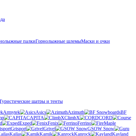
рда
нолыжные палки
Горнолыжные шлемы
Маски и очки
Туристические шатры и тенты
Armytek
Asics
Azimuth
BF
mp
CAPITA
ClimbX
CORD
d
Exped
Fenix
Ferrino
Grisport
Grivel
GSOW Snow
Kailas
Kamik
Kanrock
Kayland