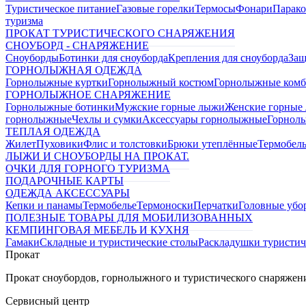
Туристическое питание
Газовые горелки
Термосы
Фонари
Парако
туризма
ПРОКАТ ТУРИСТИЧЕСКОГО СНАРЯЖЕНИЯ
СНОУБОРД - СНАРЯЖЕНИЕ
Сноуборды
Ботинки для сноуборда
Крепления для сноуборда
Защ
ГОРНОЛЫЖНАЯ ОДЕЖДА
Горнолыжные куртки
Горнолыжный костюм
Горнолыжные комб
ГОРНОЛЫЖНОЕ СНАРЯЖЕНИЕ
Горнолыжные ботинки
Мужские горные лыжи
Женские горные
горнолыжные
Чехлы и сумки
Аксессуары горнолыжные
Горнол
ТЕПЛАЯ ОДЕЖДА
Жилет
Пуховики
Флис и толстовки
Брюки утеплённые
Термобел
ЛЫЖИ И СНОУБОРДЫ НА ПРОКАТ.
ОЧКИ ДЛЯ ГОРНОГО ТУРИЗМА
ПОДАРОЧНЫЕ КАРТЫ
ОДЕЖДА АКСЕССУАРЫ
Кепки и панамы
Термобелье
Термоноски
Перчатки
Головные убо
ПОЛЕЗНЫЕ ТОВАРЫ ДЛЯ МОБИЛИЗОВАННЫХ
КЕМПИНГОВАЯ МЕБЕЛЬ И КУХНЯ
Гамаки
Складные и туристические столы
Раскладушки туристич
Прокат
Прокат сноубордов, горнолыжного и туристического снаряжени
Сервисный центр