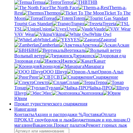
Ternua
Terror
THB
The North Face
Therm-a-
Rest
Thermos
Ticket To The
Moon
Toread
Totem
Tourist Gas Standart
Trango
Trezeta
TSL
Union
Uvex
Vaude
VAV Wear
Viking
White Owl
WhiteLab
YES
Zagorod
Zamberlan
Арктика
Аскан
БВН
Вертикаль
Вольный ветер
Дзержинск
Здоровая еда
Ижевск
Канат
Кронидов
Манарага
ООО Шнур
Орион-Альп
Ринг
СВТ
Снаряжение
Спектр
Сплав
Терра
Тонар
Турлан
Чайка-ПРО
Шнур
Эбис
Экипоника
Юрим
Прокат туристического снаряжения
Навигация
Контакты
Акции и распродажи %
Доставка
Оплата
ПРОКАТ сноубордов и лыж
Бюджетникам и юр.лицам.
О
магазине
Вакансии.
Прокат палаток
Ремонт горных лыж