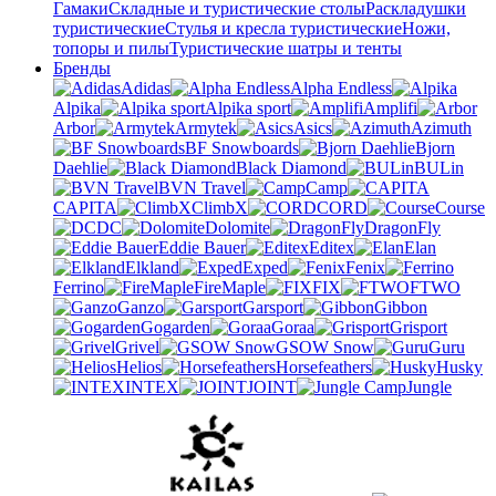
Гамаки
Складные и туристические столы
Раскладушки
туристические
Стулья и кресла туристические
Ножи,
топоры и пилы
Туристические шатры и тенты
Бренды
Adidas
Alpha Endless
Alpika
Alpika sport
Amplifi
Arbor
Armytek
Asics
Azimuth
BF Snowboards
Bjorn
Daehlie
Black Diamond
BULin
BVN Travel
Camp
CAPITA
ClimbX
CORD
Course
DC
Dolomite
DragonFly
Eddie Bauer
Editex
Elan
Elkland
Exped
Fenix
Ferrino
FireMaple
FIX
FTWO
Ganzo
Garsport
Gibbon
Gogarden
Goraa
Grisport
Grivel
GSOW Snow
Guru
Helios
Horsefeathers
Husky
INTEX
JOINT
Jungle