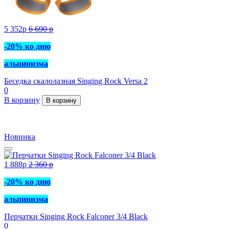
5 352
p
6 690
p
-20% ко дню
альпинизма
Беседка скалолазная Singing Rock Versa 2
0
В корзину
В корзину
Новинка
1 888
p
2 360
p
-20% ко дню
альпинизма
Перчатки Singing Rock Falconer 3/4 Black
0