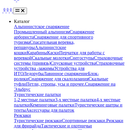
0
0
0
Каталог
Альпинистское снаряжение
Промышленный альпинизм
Снаряжение
арбориста
Снаряжение для спортивного
туризма
Спасательная веревка,
репшнуры
Альпинистские
кошки
Карабины
Каски
Перчатки для работы с
веревкой
Скальные молотки
Снегоступы
Страховочные
системы (привязь)
Спусковые устройства
Страховочные
устройства -зажимы
Устройства для
ИТО
Ледорубы
Лавинное снаряжение
Блок-
ролики
Снаряжение для скалолазания
Скальные
туфли
Петли, стропы, усы и прочее.
Снаряжение на
Эльбрус
Туристические палатки
1-2 местные палатки
3-х местные палатки
4-х местные
палатки
Кемпинговые палатки
Туристические шатры и
тенты
Аксессуары для палаток
Рюкзаки
Туристические рюкзаки
Спортивные рюкзаки.
Рюкзаки
для фрирайда
Тактические и охотничьи