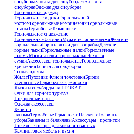
сноуборда
Защита для сноуборда
Чехлы для
сноуборда
Одежда для сноуборда
Горнолыжная одежда
Горнолыжные куртки
Горнолыжный
костюм
Горнолыжные комбинезоны
Горнолыжные
штаны
Термобелье
Термоноски
Горнолыжное снаряжение
Горнолыжные ботинки
Мужские горные лыжи
Женские
горные лыжи
Горные лыжи для фрирайда
Детские
горные лыжи
Горнолыжные палки
Горнолыжные
шлемы
Маски и очки горнолыжные
Чехлы и
сумки
Аксессуары горнолыжные
Горнолыжные
крепления
Защита для сноуборда
Теплая одежда
Жилет
Пуховики
Флис и толстовки
Брюки
утеплённые
Термобелье
Термоноски
Лыжи и сноуборды на ПРОКАТ.
Очки для горного туризма
Подарочные карты
Одежда аксессуары
Кепки и
панамы
Термобелье
Термоноски
Перчатки
Головные
уборы
Банданы и балаклавы
Аксессуары , пропитки
Полезные товары для мобилизованных
Кемпинговая мебель и кухня