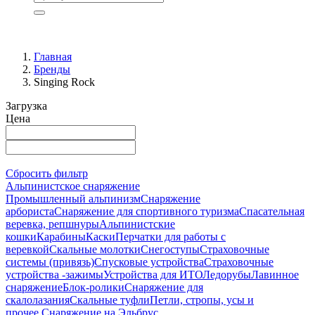
Главная
Бренды
Singing Rock
Загрузка
Цена
Сбросить фильтр
Альпинистское снаряжение
Промышленный альпинизм
Снаряжение
арбориста
Снаряжение для спортивного туризма
Спасательная
веревка, репшнуры
Альпинистские
кошки
Карабины
Каски
Перчатки для работы с
веревкой
Скальные молотки
Снегоступы
Страховочные
системы (привязь)
Спусковые устройства
Страховочные
устройства -зажимы
Устройства для ИТО
Ледорубы
Лавинное
снаряжение
Блок-ролики
Снаряжение для
скалолазания
Скальные туфли
Петли, стропы, усы и
прочее.
Снаряжение на Эльбрус