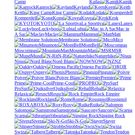
Camp
Kailas
Kamik
Kanrock
Kayland
Keen
Keith
King Camp
Kodak
Komperdell
Kong
Kovea
Krok
KYOTO
La Sportiva
Lanex
Luckyboo
Luhta
Mac in
A Sac
Maclay
Mammut
Matt
Membrane Solutions
Mico
Minamoto
MontBell
Moscompas
MountainMan
MSR
Mund
N-Rit
Naturehike
Nisus
Nord Blanc
NOW
NZ
Oakley
Omega Pacific
OR
Osprey
Phenix
Pinguin
Poivre
Poivre Blanc
Premier
Prime
Prime-Cool
PRO
ProSurf
Quiksilver
Rehall
Relaxica
Reusch
Rock Empire
Rockland
Rome
Rossignol
ROXA
Roxy
Ruike
Salomon
Samstrong
Saucony
Scarpa
Sibearian
Singing Rock
Sivera
Ski-N-Go
Stayer
Stinger
Strobbs
Swix
Swiza
Talberg
Tatonka
Tendon