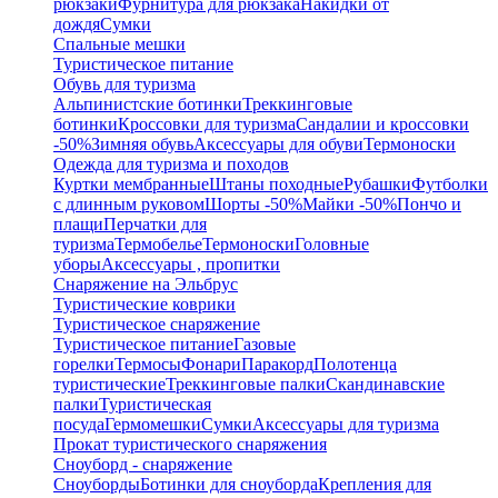
рюкзаки
Фурнитура для рюкзака
Накидки от
дождя
Сумки
Спальные мешки
Туристическое питание
Обувь для туризма
Альпинистские ботинки
Треккинговые
ботинки
Кроссовки для туризма
Сандалии и кроссовки
-50%
Зимняя обувь
Аксессуары для обуви
Термоноски
Одежда для туризма и походов
Куртки мембранные
Штаны походные
Рубашки
Футболки
с длинным руковом
Шорты -50%
Майки -50%
Пончо и
плащи
Перчатки для
туризма
Термобелье
Термоноски
Головные
уборы
Аксессуары , пропитки
Снаряжение на Эльбрус
Туристические коврики
Туристическое снаряжение
Туристическое питание
Газовые
горелки
Термосы
Фонари
Паракорд
Полотенца
туристические
Треккинговые палки
Скандинавские
палки
Туристическая
посуда
Гермомешки
Сумки
Аксессуары для туризма
Прокат туристического снаряжения
Сноуборд - снаряжение
Сноуборды
Ботинки для сноуборда
Крепления для