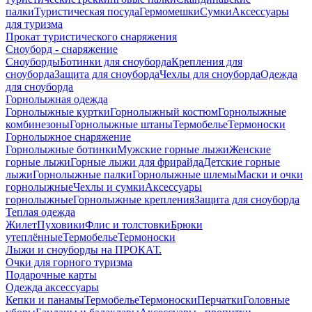
палки
Туристическая посуда
Гермомешки
Сумки
Аксессуары
для туризма
Прокат туристического снаряжения
Сноуборд - снаряжение
Сноуборды
Ботинки для сноуборда
Крепления для
сноуборда
Защита для сноуборда
Чехлы для сноуборда
Одежда
для сноуборда
Горнолыжная одежда
Горнолыжные куртки
Горнолыжный костюм
Горнолыжные
комбинезоны
Горнолыжные штаны
Термобелье
Термоноски
Горнолыжное снаряжение
Горнолыжные ботинки
Мужские горные лыжи
Женские
горные лыжи
Горные лыжи для фрирайда
Детские горные
лыжи
Горнолыжные палки
Горнолыжные шлемы
Маски и очки
горнолыжные
Чехлы и сумки
Аксессуары
горнолыжные
Горнолыжные крепления
Защита для сноуборда
Теплая одежда
Жилет
Пуховики
Флис и толстовки
Брюки
утеплённые
Термобелье
Термоноски
Лыжи и сноуборды на ПРОКАТ.
Очки для горного туризма
Подарочные карты
Одежда аксессуары
Кепки и панамы
Термобелье
Термоноски
Перчатки
Головные