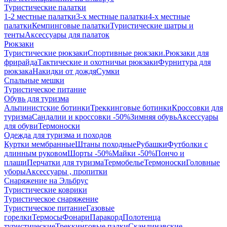
Туристические палатки
1-2 местные палатки
3-х местные палатки
4-х местные
палатки
Кемпинговые палатки
Туристические шатры и
тенты
Аксессуары для палаток
Рюкзаки
Туристические рюкзаки
Спортивные рюкзаки.
Рюкзаки для
фрирайда
Тактические и охотничьи рюкзаки
Фурнитура для
рюкзака
Накидки от дождя
Сумки
Спальные мешки
Туристическое питание
Обувь для туризма
Альпинистские ботинки
Треккинговые ботинки
Кроссовки для
туризма
Сандалии и кроссовки -50%
Зимняя обувь
Аксессуары
для обуви
Термоноски
Одежда для туризма и походов
Куртки мембранные
Штаны походные
Рубашки
Футболки с
длинным руковом
Шорты -50%
Майки -50%
Пончо и
плащи
Перчатки для туризма
Термобелье
Термоноски
Головные
уборы
Аксессуары , пропитки
Снаряжение на Эльбрус
Туристические коврики
Туристическое снаряжение
Туристическое питание
Газовые
горелки
Термосы
Фонари
Паракорд
Полотенца
туристические
Треккинговые палки
Скандинавские