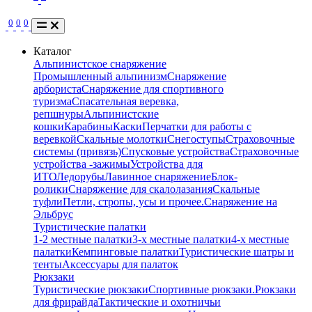
0
0
0
Каталог
Альпинистское снаряжение
Промышленный альпинизм
Снаряжение
арбориста
Снаряжение для спортивного
туризма
Спасательная веревка,
репшнуры
Альпинистские
кошки
Карабины
Каски
Перчатки для работы с
веревкой
Скальные молотки
Снегоступы
Страховочные
системы (привязь)
Спусковые устройства
Страховочные
устройства -зажимы
Устройства для
ИТО
Ледорубы
Лавинное снаряжение
Блок-
ролики
Снаряжение для скалолазания
Скальные
туфли
Петли, стропы, усы и прочее.
Снаряжение на
Эльбрус
Туристические палатки
1-2 местные палатки
3-х местные палатки
4-х местные
палатки
Кемпинговые палатки
Туристические шатры и
тенты
Аксессуары для палаток
Рюкзаки
Туристические рюкзаки
Спортивные рюкзаки.
Рюкзаки
для фрирайда
Тактические и охотничьи