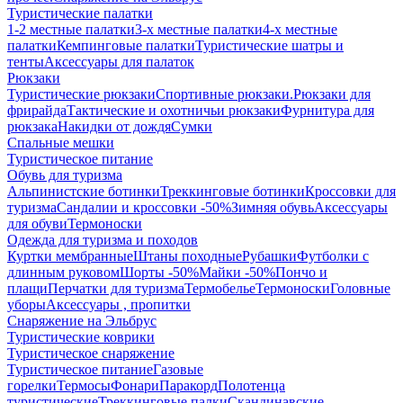
Туристические палатки
1-2 местные палатки
3-х местные палатки
4-х местные
палатки
Кемпинговые палатки
Туристические шатры и
тенты
Аксессуары для палаток
Рюкзаки
Туристические рюкзаки
Спортивные рюкзаки.
Рюкзаки для
фрирайда
Тактические и охотничьи рюкзаки
Фурнитура для
рюкзака
Накидки от дождя
Сумки
Спальные мешки
Туристическое питание
Обувь для туризма
Альпинистские ботинки
Треккинговые ботинки
Кроссовки для
туризма
Сандалии и кроссовки -50%
Зимняя обувь
Аксессуары
для обуви
Термоноски
Одежда для туризма и походов
Куртки мембранные
Штаны походные
Рубашки
Футболки с
длинным руковом
Шорты -50%
Майки -50%
Пончо и
плащи
Перчатки для туризма
Термобелье
Термоноски
Головные
уборы
Аксессуары , пропитки
Снаряжение на Эльбрус
Туристические коврики
Туристическое снаряжение
Туристическое питание
Газовые
горелки
Термосы
Фонари
Паракорд
Полотенца
туристические
Треккинговые палки
Скандинавские