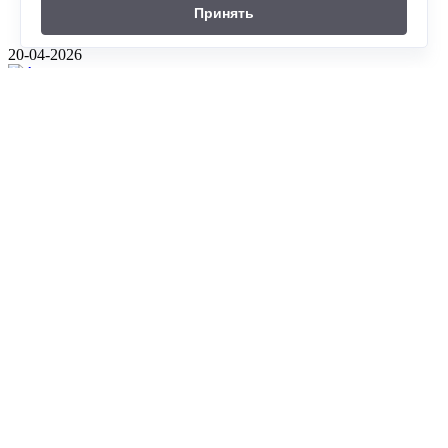
Принять
20-04-2026
©
ГК Альпика-спорт
, 2026
8(861)204-2214
10.00-21.00 ежедневно
350059 г. Краснодар , проезд Плановый ,д. 5
Альпинистское снаряжение
Горнолыжное снаряжение
Сноуборд - снаряжение
Горнолыжная одежда
Теплая одежда
Обувь для туризма
Туристическое снаряжение
Палатки туристические