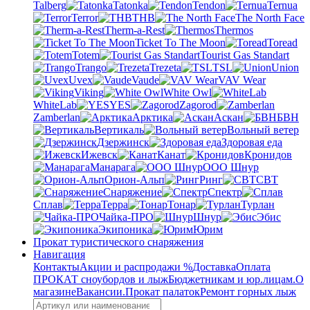
Talberg
Tatonka
Tendon
Ternua
Terror
THB
The North Face
Therm-a-Rest
Thermos
Ticket To The Moon
Toread
Totem
Tourist Gas Standart
Trango
Trezeta
TSL
Union
Uvex
Vaude
VAV Wear
Viking
White Owl
WhiteLab
YES
Zagorod
Zamberlan
Арктика
Аскан
БВН
Вертикаль
Вольный ветер
Дзержинск
Здоровая еда
Ижевск
Канат
Кронидов
Манарага
ООО Шнур
Орион-Альп
Ринг
СВТ
Снаряжение
Спектр
Сплав
Терра
Тонар
Турлан
Чайка-ПРО
Шнур
Эбис
Экипоника
Юрим
Прокат туристического снаряжения
Навигация
Контакты
Акции и распродажи %
Доставка
Оплата
ПРОКАТ сноубордов и лыж
Бюджетникам и юр.лицам.
О
магазине
Вакансии.
Прокат палаток
Ремонт горных лыж