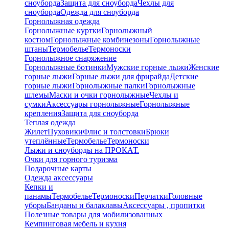
сноуборда
Защита для сноуборда
Чехлы для
сноуборда
Одежда для сноуборда
Горнолыжная одежда
Горнолыжные куртки
Горнолыжный
костюм
Горнолыжные комбинезоны
Горнолыжные
штаны
Термобелье
Термоноски
Горнолыжное снаряжение
Горнолыжные ботинки
Мужские горные лыжи
Женские
горные лыжи
Горные лыжи для фрирайда
Детские
горные лыжи
Горнолыжные палки
Горнолыжные
шлемы
Маски и очки горнолыжные
Чехлы и
сумки
Аксессуары горнолыжные
Горнолыжные
крепления
Защита для сноуборда
Теплая одежда
Жилет
Пуховики
Флис и толстовки
Брюки
утеплённые
Термобелье
Термоноски
Лыжи и сноуборды на ПРОКАТ.
Очки для горного туризма
Подарочные карты
Одежда аксессуары
Кепки и
панамы
Термобелье
Термоноски
Перчатки
Головные
уборы
Банданы и балаклавы
Аксессуары , пропитки
Полезные товары для мобилизованных
Кемпинговая мебель и кухня