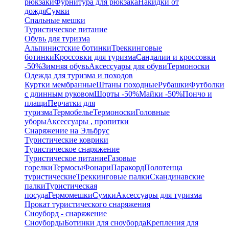
рюкзаки
Фурнитура для рюкзака
Накидки от
дождя
Сумки
Спальные мешки
Туристическое питание
Обувь для туризма
Альпинистские ботинки
Треккинговые
ботинки
Кроссовки для туризма
Сандалии и кроссовки
-50%
Зимняя обувь
Аксессуары для обуви
Термоноски
Одежда для туризма и походов
Куртки мембранные
Штаны походные
Рубашки
Футболки
с длинным руковом
Шорты -50%
Майки -50%
Пончо и
плащи
Перчатки для
туризма
Термобелье
Термоноски
Головные
уборы
Аксессуары , пропитки
Снаряжение на Эльбрус
Туристические коврики
Туристическое снаряжение
Туристическое питание
Газовые
горелки
Термосы
Фонари
Паракорд
Полотенца
туристические
Треккинговые палки
Скандинавские
палки
Туристическая
посуда
Гермомешки
Сумки
Аксессуары для туризма
Прокат туристического снаряжения
Сноуборд - снаряжение
Сноуборды
Ботинки для сноуборда
Крепления для