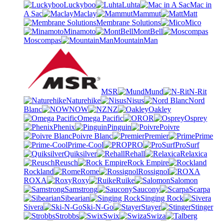
Luckyboo
Luhta
Mac in
A Sac
Maclay
Mammut
Matt
Membrane Solutions
Mico
Minamoto
MontBell
Moscompas
MountainMan
MSR
Mund
N-Rit
Naturehike
Nisus
Nord
Blanc
NOW
NZ
Oakley
Omega Pacific
OR
Osprey
Phenix
Pinguin
Poivre
Poivre Blanc
Premier
Prime
Prime-Cool
PRO
ProSurf
Quiksilver
Rehall
Relaxica
Reusch
Rock Empire
Rockland
Rome
Rossignol
ROXA
Roxy
Ruike
Salomon
Samstrong
Saucony
Scarpa
Sibearian
Singing Rock
Sivera
Ski-N-Go
Stayer
Stinger
Strobbs
Swix
Swiza