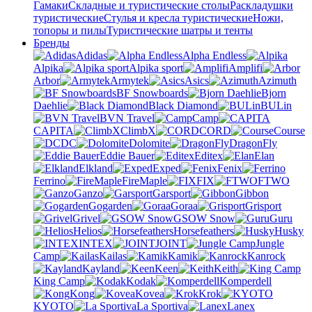
Гамаки
Складные и туристические столы
Раскладушки
туристические
Стулья и кресла туристические
Ножи,
топоры и пилы
Туристические шатры и тенты
Бренды
Adidas
Alpha Endless
Alpika
Alpika sport
Amplifi
Arbor
Armytek
Asics
Azimuth
BF Snowboards
Bjorn
Daehlie
Black Diamond
BULin
BVN Travel
Camp
CAPITA
ClimbX
CORD
Course
DC
Dolomite
DragonFly
Eddie Bauer
Editex
Elan
Elkland
Exped
Fenix
Ferrino
FireMaple
FIX
FTWO
Ganzo
Garsport
Gibbon
Gogarden
Goraa
Grisport
Grivel
GSOW Snow
Guru
Helios
Horsefeathers
Husky
INTEX
JOINT
Jungle
Camp
Kailas
Kamik
Kanrock
Kayland
Keen
Keith
King Camp
Kodak
Komperdell
Kong
Kovea
Krok
KYOTO
La Sportiva
Lanex