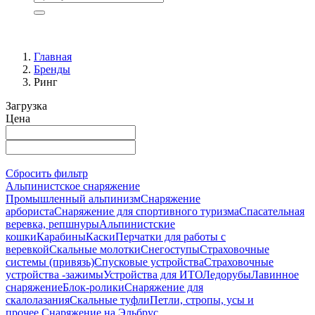
Главная
Бренды
Ринг
Загрузка
Цена
Сбросить фильтр
Альпинистское снаряжение
Промышленный альпинизм
Снаряжение
арбориста
Снаряжение для спортивного туризма
Спасательная
веревка, репшнуры
Альпинистские
кошки
Карабины
Каски
Перчатки для работы с
веревкой
Скальные молотки
Снегоступы
Страховочные
системы (привязь)
Спусковые устройства
Страховочные
устройства -зажимы
Устройства для ИТО
Ледорубы
Лавинное
снаряжение
Блок-ролики
Снаряжение для
скалолазания
Скальные туфли
Петли, стропы, усы и
прочее.
Снаряжение на Эльбрус