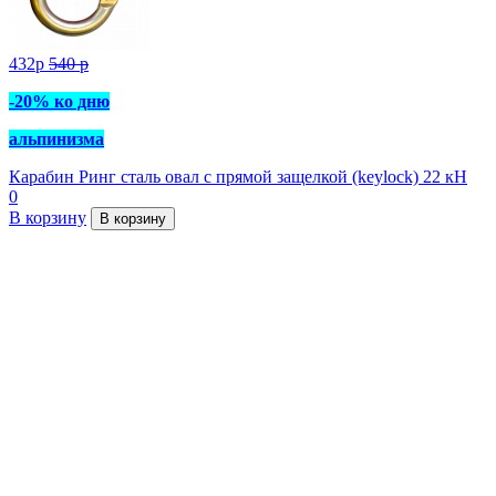
432
p
540
p
-20% ко дню
альпинизма
Карабин Ринг сталь овал с прямой защелкой (keylock) 22 кН
0
В корзину
В корзину