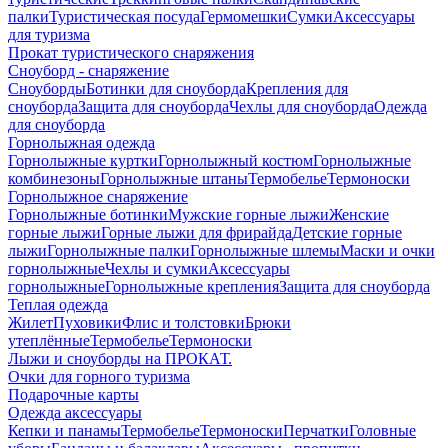
палки
Туристическая посуда
Гермомешки
Сумки
Аксессуары
для туризма
Прокат туристического снаряжения
Сноуборд - снаряжение
Сноуборды
Ботинки для сноуборда
Крепления для
сноуборда
Защита для сноуборда
Чехлы для сноуборда
Одежда
для сноуборда
Горнолыжная одежда
Горнолыжные куртки
Горнолыжный костюм
Горнолыжные
комбинезоны
Горнолыжные штаны
Термобелье
Термоноски
Горнолыжное снаряжение
Горнолыжные ботинки
Мужские горные лыжи
Женские
горные лыжи
Горные лыжи для фрирайда
Детские горные
лыжи
Горнолыжные палки
Горнолыжные шлемы
Маски и очки
горнолыжные
Чехлы и сумки
Аксессуары
горнолыжные
Горнолыжные крепления
Защита для сноуборда
Теплая одежда
Жилет
Пуховики
Флис и толстовки
Брюки
утеплённые
Термобелье
Термоноски
Лыжи и сноуборды на ПРОКАТ.
Очки для горного туризма
Подарочные карты
Одежда аксессуары
Кепки и панамы
Термобелье
Термоноски
Перчатки
Головные