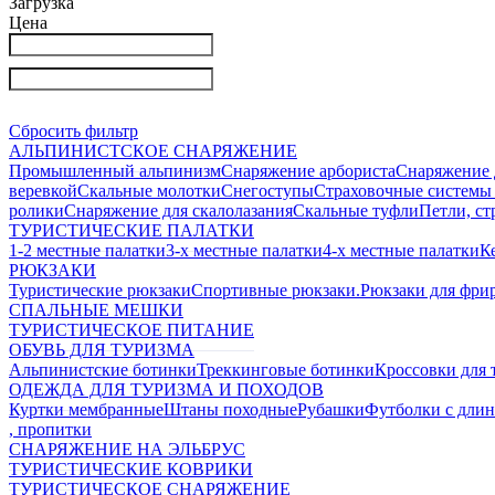
Загрузка
Цена
Сбросить фильтр
АЛЬПИНИСТСКОЕ СНАРЯЖЕНИЕ
Промышленный альпинизм
Снаряжение арбориста
Снаряжение 
веревкой
Скальные молотки
Снегоступы
Страховочные системы 
ролики
Снаряжение для скалолазания
Скальные туфли
Петли, ст
ТУРИСТИЧЕСКИЕ ПАЛАТКИ
1-2 местные палатки
3-х местные палатки
4-х местные палатки
К
РЮКЗАКИ
Туристические рюкзаки
Спортивные рюкзаки.
Рюкзаки для фри
СПАЛЬНЫЕ МЕШКИ
ТУРИСТИЧЕСКОЕ ПИТАНИЕ
ОБУВЬ ДЛЯ ТУРИЗМА
Альпинистские ботинки
Треккинговые ботинки
Кроссовки для 
ОДЕЖДА ДЛЯ ТУРИЗМА И ПОХОДОВ
Куртки мембранные
Штаны походные
Рубашки
Футболки с дли
, пропитки
СНАРЯЖЕНИЕ НА ЭЛЬБРУС
ТУРИСТИЧЕСКИЕ КОВРИКИ
ТУРИСТИЧЕСКОЕ СНАРЯЖЕНИЕ