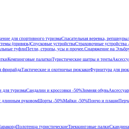
ение для спортивного туризма
Спасательная веревка, репшнуры
темы (привязь)
Спусковые устройства
Страховочные устройства
альные туфли
Петли, стропы, усы и прочее.
Снаряжение на Эльбр
атки
Кемпинговые палатки
Туристические шатры и тенты
Аксессу
я фрирайда
Тактические и охотничьи рюкзаки
Фурнитура для рюк
 для туризма
Сандалии и кроссовки -50%
Зимняя обувь
Аксессуар
с длинным руковом
Шорты -50%
Майки -50%
Пончо и плащи
Перч
аракорд
Полотенца туристические
Треккинговые палки
Скандина