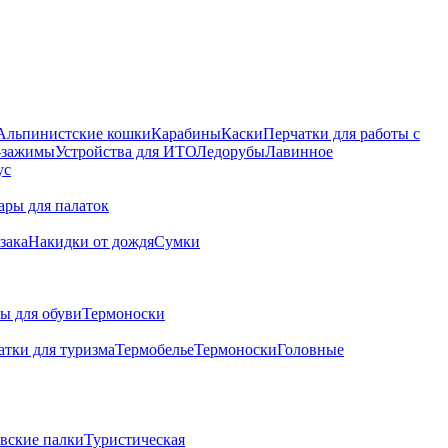
Альпинистские кошки
Карабины
Каски
Перчатки для работы с
 -зажимы
Устройства для ИТО
Ледорубы
Лавинное
ус
ары для палаток
зака
Накидки от дождя
Сумки
ы для обуви
Термоноски
атки для туризма
Термобелье
Термоноски
Головные
вские палки
Туристическая