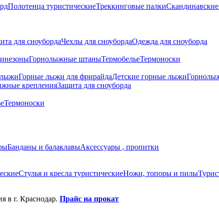
рд
Полотенца туристические
Треккинговые палки
Скандинавские
ита для сноуборда
Чехлы для сноуборда
Одежда для сноуборда
инезоны
Горнолыжные штаны
Термобелье
Термоноски
 лыжи
Горные лыжи для фрирайда
Детские горные лыжи
Горнолы
ыжные крепления
Защита для сноуборда
ье
Термоноски
ры
Банданы и балаклавы
Аксессуары , пропитки
еские
Стулья и кресла туристические
Ножи, топоры и пилы
Турис
я в г. Краснодар.
Прайс на прокат