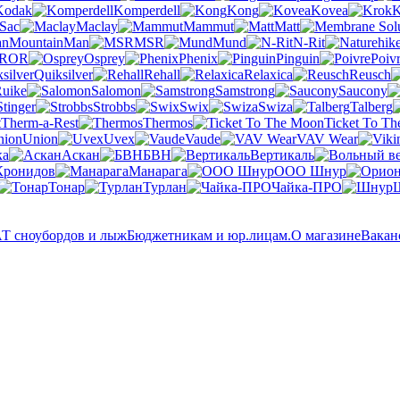
Kodak
Komperdell
Kong
Kovea
K
 Sac
Maclay
Mammut
Matt
MountainMan
MSR
Mund
N-Rit
OR
Osprey
Phenix
Pinguin
Poiv
Quiksilver
Rehall
Relaxica
Reusch
uike
Salomon
Samstrong
Saucony
Stinger
Strobbs
Swix
Swiza
Talberg
Therm-a-Rest
Thermos
Ticket To T
Union
Uvex
Vaude
VAV Wear
ка
Аскан
БВН
Вертикаль
Кронидов
Манарага
ООО Шнур
Тонар
Турлан
Чайка-ПРО
 сноубордов и лыж
Бюджетникам и юр.лицам.
О магазине
Вакан