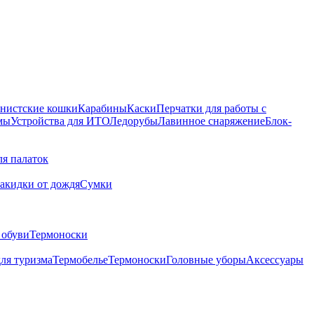
нистские кошки
Карабины
Каски
Перчатки для работы с
мы
Устройства для ИТО
Ледорубы
Лавинное снаряжение
Блок-
ля палаток
акидки от дождя
Сумки
 обуви
Термоноски
ля туризма
Термобелье
Термоноски
Головные уборы
Аксессуары