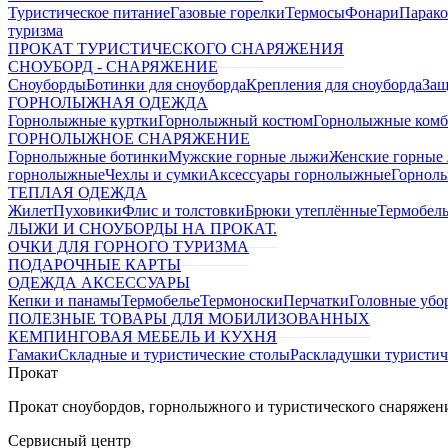
Туристическое питание
Газовые горелки
Термосы
Фонари
Парако
туризма
ПРОКАТ ТУРИСТИЧЕСКОГО СНАРЯЖЕНИЯ
СНОУБОРД - СНАРЯЖЕНИЕ
Сноуборды
Ботинки для сноуборда
Крепления для сноуборда
Защ
ГОРНОЛЫЖНАЯ ОДЕЖДА
Горнолыжные куртки
Горнолыжный костюм
Горнолыжные комб
ГОРНОЛЫЖНОЕ СНАРЯЖЕНИЕ
Горнолыжные ботинки
Мужские горные лыжи
Женские горные
горнолыжные
Чехлы и сумки
Аксессуары горнолыжные
Горнол
ТЕПЛАЯ ОДЕЖДА
Жилет
Пуховики
Флис и толстовки
Брюки утеплённые
Термобел
ЛЫЖИ И СНОУБОРДЫ НА ПРОКАТ.
ОЧКИ ДЛЯ ГОРНОГО ТУРИЗМА
ПОДАРОЧНЫЕ КАРТЫ
ОДЕЖДА АКСЕССУАРЫ
Кепки и панамы
Термобелье
Термоноски
Перчатки
Головные убо
ПОЛЕЗНЫЕ ТОВАРЫ ДЛЯ МОБИЛИЗОВАННЫХ
КЕМПИНГОВАЯ МЕБЕЛЬ И КУХНЯ
Гамаки
Складные и туристические столы
Раскладушки туристич
Прокат
Прокат сноубордов, горнолыжного и туристического снаряжени
Сервисный центр