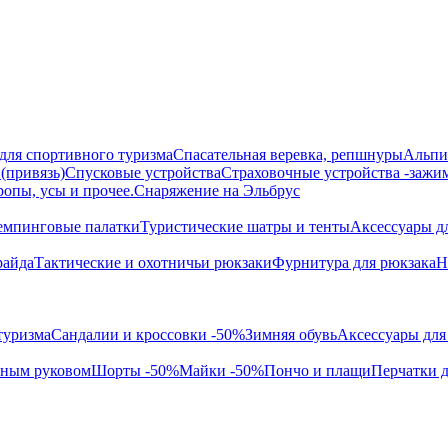
для спортивного туризма
Спасательная веревка, репшнуры
Альпи
(привязь)
Спусковые устройства
Страховочные устройства -зажи
ропы, усы и прочее.
Снаряжение на Эльбрус
емпинговые палатки
Туристические шатры и тенты
Аксессуары д
райда
Тактические и охотничьи рюкзаки
Фурнитура для рюкзака
Н
туризма
Сандалии и кроссовки -50%
Зимняя обувь
Аксессуары для
нным руковом
Шорты -50%
Майки -50%
Пончо и плащи
Перчатки д