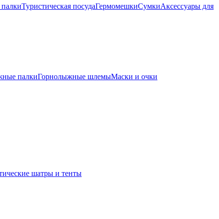
 палки
Туристическая посуда
Гермомешки
Сумки
Аксессуары для
жные палки
Горнолыжные шлемы
Маски и очки
тические шатры и тенты