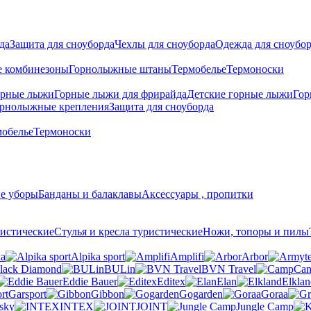
да
Защита для сноуборда
Чехлы для сноуборда
Одежда для сноубо
 комбинезоны
Горнолыжные штаны
Термобелье
Термоноски
орные лыжи
Горные лыжи для фрирайда
Детские горные лыжи
Гор
рнолыжные крепления
Защита для сноуборда
мобелье
Термоноски
е уборы
Банданы и балаклавы
Аксессуары , пропитки
истические
Стулья и кресла туристические
Ножи, топоры и пилы
ka
Alpika sport
Amplifi
Arbor
lack Diamond
BULin
BVN Travel
Ca
Eddie Bauer
Editex
Elan
Elklan
Garsport
Gibbon
Gogarden
Goraa
sky
INTEX
JOINT
Jungle Camp