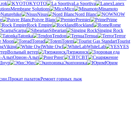
rok
KYOTO
La Sportiva
Lanex
Membrane Solutions
Mico
Minamoto
Naturehike
Nisus
Nord Blanc
NOW
re
Poivre Blanc
Premier
Prime
Rock Empire
Rockland
Rome
Scarpa
Sibearian
Singing Rock
Tatonka
Tendon
Ternua
Terror
he Moon
Toread
Totem
Tourist
Viking
White Owl
WhiteLab
YES
Вольный ветер
Дзержинск
Орион-Альп
Ринг
СВТ
Шнур
Эбис
Экипоника
Юрим
сии.
Прокат палаток
Ремонт горных лыж