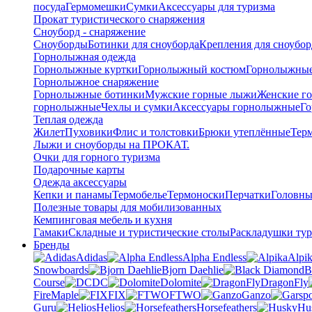
посуда
Гермомешки
Сумки
Аксессуары для туризма
Прокат туристического снаряжения
Сноуборд - снаряжение
Сноуборды
Ботинки для сноуборда
Крепления для сноубор
Горнолыжная одежда
Горнолыжные куртки
Горнолыжный костюм
Горнолыжные
Горнолыжное снаряжение
Горнолыжные ботинки
Мужские горные лыжи
Женские г
горнолыжные
Чехлы и сумки
Аксессуары горнолыжные
Го
Теплая одежда
Жилет
Пуховики
Флис и толстовки
Брюки утеплённые
Тер
Лыжи и сноуборды на ПРОКАТ.
Очки для горного туризма
Подарочные карты
Одежда аксессуары
Кепки и панамы
Термобелье
Термоноски
Перчатки
Головны
Полезные товары для мобилизованных
Кемпинговая мебель и кухня
Гамаки
Складные и туристические столы
Раскладушки тур
Бренды
Adidas
Alpha Endless
Alpi
Snowboards
Bjorn Daehlie
B
Course
DC
Dolomite
DragonFly
FireMaple
FIX
FTWO
Ganzo
Guru
Helios
Horsefeathers
Hu