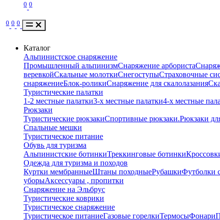
0
0
0
0
0
Каталог
Альпинистское снаряжение
Промышленный альпинизм
Снаряжение арбориста
Снаряж
веревкой
Скальные молотки
Снегоступы
Страховочные сис
снаряжение
Блок-ролики
Снаряжение для скалолазания
Ск
Туристические палатки
1-2 местные палатки
3-х местные палатки
4-х местные пал
Рюкзаки
Туристические рюкзаки
Спортивные рюкзаки.
Рюкзаки дл
Спальные мешки
Туристическое питание
Обувь для туризма
Альпинистские ботинки
Треккинговые ботинки
Кроссовки
Одежда для туризма и походов
Куртки мембранные
Штаны походные
Рубашки
Футболки 
уборы
Аксессуары , пропитки
Снаряжение на Эльбрус
Туристические коврики
Туристическое снаряжение
Туристическое питание
Газовые горелки
Термосы
Фонари
П