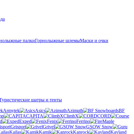
рда
нолыжные палки
Горнолыжные шлемы
Маски и очки
Туристические шатры и тенты
Armytek
Asics
Azimuth
BF
mp
CAPITA
ClimbX
CORD
d
Exped
Fenix
Ferrino
Grisport
Grivel
GSOW Snow
Kailas
Kamik
Kanrock
Kayland