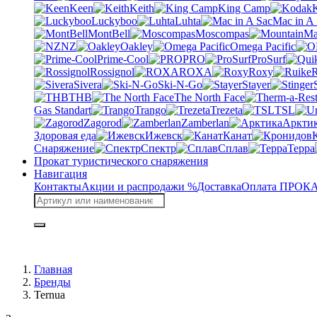
Keen
Keith
King Camp
Luckyboo
Luhta
Mac in A
MontBell
Moscompas
NZ
Oakley
Omega Pacific
Prime-Cool
PRO
ProSurf
Rossignol
ROXA
Roxy
R
Sivera
Ski-N-Go
Stayer
THB
The North Face
Gas Standart
Trango
Trezeta
TSL
Zagorod
Zamberlan
Аркти
Здоровая еда
Ижевск
Канат
Снаряжение
Спектр
Сплав
Терра
Прокат туристического снаряжения
Навигация
Контакты
Акции и распродажи %
Доставка
Оплата
ПРОКАТ
Главная
Бренды
Ternua