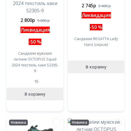
2 745
p
5 490
p
Ликвидация
2 800
p
5 600
p
-50 %
Ликвидация
Сандалии REGATTA Lady
-50 %
Haris (серые)
Сандалии мужские
летние OCTOPUS Squid
2024 текстиль хаки S2305-
В корзину
9
15
В корзину
Новинка
Новинка