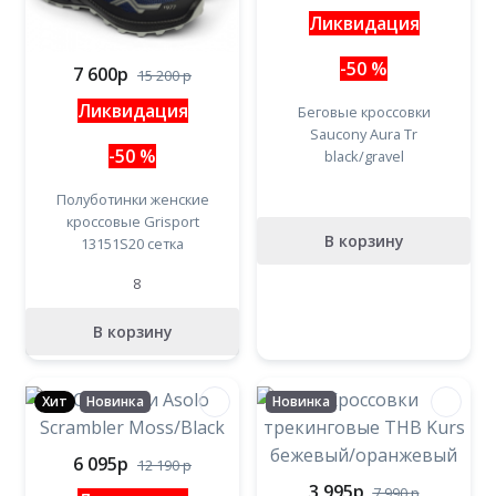
Ликвидация
-50 %
7 600
p
15 200
p
Ликвидация
Беговые кроссовки
Saucony Aura Tr
-50 %
black/gravel
Полуботинки женские
кроссовые Grisport
В корзину
13151S20 сетка
8
В корзину
Хит
Новинка
Новинка
6 095
p
12 190
p
3 995
p
7 990
p