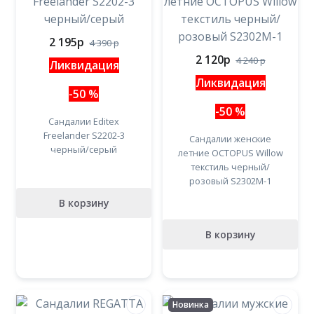
2 195
p
4 390
p
2 120
p
4 240
p
Ликвидация
Ликвидация
-50 %
-50 %
Сандалии Editex
Freelander S2202-3
Сандалии женские
черный/серый
летние OCTOPUS Willow
текстиль черный/
розовый S2302M-1
В корзину
В корзину
Новинка