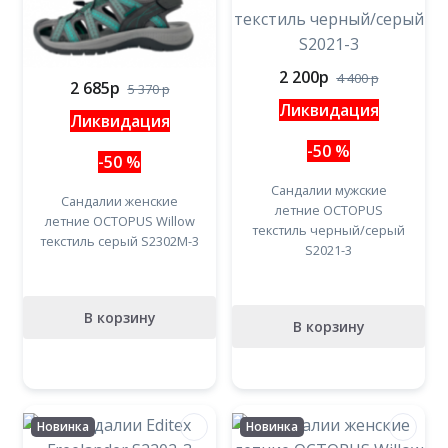
2 200
p
4 400
p
2 685
p
5 370
p
Ликвидация
Ликвидация
-50 %
-50 %
Сандалии мужские
Сандалии женские
летние OCTOPUS
летние OCTOPUS Willow
текстиль черный/серый
текстиль серый S2302M-3
S2021-3
В корзину
В корзину
Новинка
Новинка