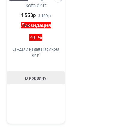
1 550
p
3 100
p
Ликвидация
-50 %
Сандали Regatta lady kota
drift
В корзину