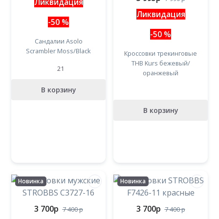
Ликвидация
Ликвидация
-50 %
-50 %
Сандалии Asolo
Scrambler Moss/Black
Кроссовки трекинговые
THB Kurs бежевый/
21
оранжевый
В корзину
В корзину
Новинка
Новинка
3 700
p
3 700
p
7 400
p
7 400
p