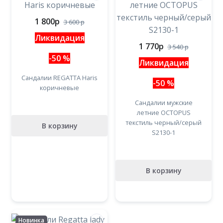
1 800
p
3 600
p
Ликвидация
1 770
p
3 540
p
-50 %
Ликвидация
Сандалии REGATTA Haris
-50 %
коричневые
Сандалии мужские
летние OCTOPUS
текстиль черный/серый
В корзину
S2130-1
В корзину
Новинка