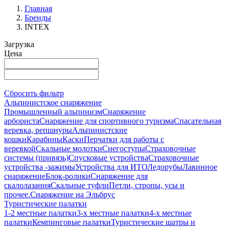
Главная
Бренды
INTEX
Загрузка
Цена
Сбросить фильтр
Альпинистское снаряжение
Промышленный альпинизм
Снаряжение
арбориста
Снаряжение для спортивного туризма
Спасательная
веревка, репшнуры
Альпинистские
кошки
Карабины
Каски
Перчатки для работы с
веревкой
Скальные молотки
Снегоступы
Страховочные
системы (привязь)
Спусковые устройства
Страховочные
устройства -зажимы
Устройства для ИТО
Ледорубы
Лавинное
снаряжение
Блок-ролики
Снаряжение для
скалолазания
Скальные туфли
Петли, стропы, усы и
прочее.
Снаряжение на Эльбрус
Туристические палатки
1-2 местные палатки
3-х местные палатки
4-х местные
палатки
Кемпинговые палатки
Туристические шатры и