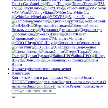
Tourist Gas Standart
Trango
Trezeta
TSL
Union
Uvex
Vaude
VAV Wear
Viking
White Owl
WhiteLab
YES
Zagorod
Zamberlan
Арктика
Аскан
БВН
Вертикаль
Вольный ветер
Дзержинск
Здоровая еда
Ижевск
Канат
Кронидов
Манарага
ООО Шнур
Орион-Альп
Ринг
СВТ
Снаряжение
Спектр
Сплав
Терра
Тонар
Турлан
Чайка-ПРО
Шнур
Эбис
Экипоника
Юрим
Прокат туристического снаряжения
Навигация
Контакты
Акции и распродажи %
Доставка
Оплата
ПРОКАТ сноубордов и лыж
Бюджетникам и юр.лицам.
О
магазине
Вакансии.
Прокат палаток
Ремонт горных лыж