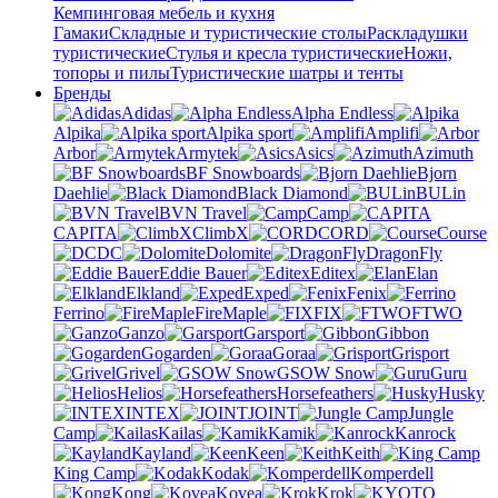
Кемпинговая мебель и кухня
Гамаки
Складные и туристические столы
Раскладушки
туристические
Стулья и кресла туристические
Ножи,
топоры и пилы
Туристические шатры и тенты
Бренды
Adidas
Alpha Endless
Alpika
Alpika sport
Amplifi
Arbor
Armytek
Asics
Azimuth
BF Snowboards
Bjorn
Daehlie
Black Diamond
BULin
BVN Travel
Camp
CAPITA
ClimbX
CORD
Course
DC
Dolomite
DragonFly
Eddie Bauer
Editex
Elan
Elkland
Exped
Fenix
Ferrino
FireMaple
FIX
FTWO
Ganzo
Garsport
Gibbon
Gogarden
Goraa
Grisport
Grivel
GSOW Snow
Guru
Helios
Horsefeathers
Husky
INTEX
JOINT
Jungle
Camp
Kailas
Kamik
Kanrock
Kayland
Keen
Keith
King Camp
Kodak
Komperdell
Kong
Kovea
Krok