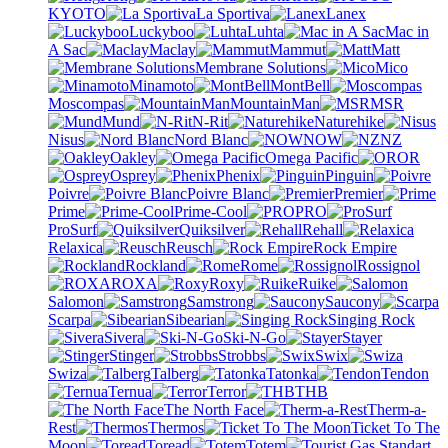
KYOTO
La Sportiva
Lanex
Luckyboo
Luhta
Mac in
A Sac
Maclay
Mammut
Matt
Membrane Solutions
Mico
Minamoto
MontBell
Moscompas
MountainMan
MSR
Mund
N-Rit
Naturehike
Nisus
Nord Blanc
NOW
NZ
Oakley
Omega Pacific
OR
Osprey
Phenix
Pinguin
Poivre
Poivre Blanc
Premier
Prime
Prime-Cool
PRO
ProSurf
Quiksilver
Rehall
Relaxica
Reusch
Rock Empire
Rockland
Rome
Rossignol
ROXA
Roxy
Ruike
Salomon
Samstrong
Saucony
Scarpa
Sibearian
Singing Rock
Sivera
Ski-N-Go
Stayer
Stinger
Strobbs
Swix
Swiza
Talberg
Tatonka
Tendon
Ternua
Terror
THB
The North Face
Therm-a-
Rest
Thermos
Ticket To The
Moon
Toread
Totem