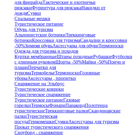
для фрирайда
Тактические и охотничьи
рюкзаки
Фурнитура для рюкзака
Накидки от
дождя
Сумки
Спальные мешки
Туристическое питание
Обувь для туризма
Альпинистские ботинки
Треккинговые
ботинки
Кроссовки для туризма
Сандалии и кроссовки
-50%
Зимняя обувь
Аксессуары для обуви
Термоноски
Одежда для туризма и походов
Куртки мембранные
Штаны походные
Рубашки
Футболки
с длинным руковом
Шорты -50%
Майки -50%
Пончо и
плащи
Перчатки для
туризма
Термобелье
Термоноски
Головные
уборы
Аксессуары , пропитки
Снаряжение на Эльбрус
Туристические коврики
Туристическое снаряжение
Туристическое питание
Газовые
горелки
Термосы
Фонари
Паракорд
Полотенца
туристические
Треккинговые палки
Скандинавские
палки
Туристическая
посуда
Гермомешки
Сумки
Аксессуары для туризма
Прокат туристического снаряжения
Сноуборд - снаряжение