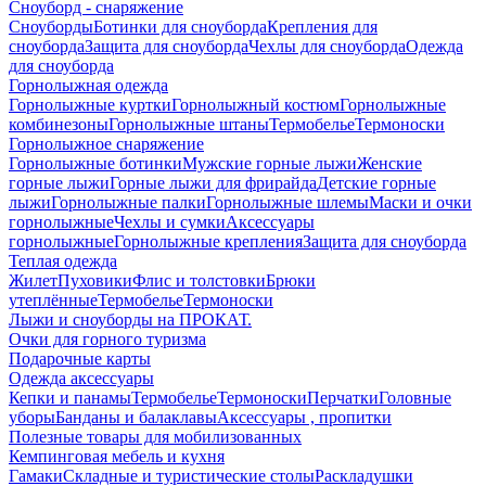
Сноуборд - снаряжение
Сноуборды
Ботинки для сноуборда
Крепления для
сноуборда
Защита для сноуборда
Чехлы для сноуборда
Одежда
для сноуборда
Горнолыжная одежда
Горнолыжные куртки
Горнолыжный костюм
Горнолыжные
комбинезоны
Горнолыжные штаны
Термобелье
Термоноски
Горнолыжное снаряжение
Горнолыжные ботинки
Мужские горные лыжи
Женские
горные лыжи
Горные лыжи для фрирайда
Детские горные
лыжи
Горнолыжные палки
Горнолыжные шлемы
Маски и очки
горнолыжные
Чехлы и сумки
Аксессуары
горнолыжные
Горнолыжные крепления
Защита для сноуборда
Теплая одежда
Жилет
Пуховики
Флис и толстовки
Брюки
утеплённые
Термобелье
Термоноски
Лыжи и сноуборды на ПРОКАТ.
Очки для горного туризма
Подарочные карты
Одежда аксессуары
Кепки и панамы
Термобелье
Термоноски
Перчатки
Головные
уборы
Банданы и балаклавы
Аксессуары , пропитки
Полезные товары для мобилизованных
Кемпинговая мебель и кухня
Гамаки
Складные и туристические столы
Раскладушки