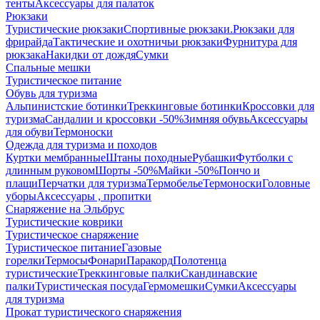
тенты
Аксессуары для палаток
Рюкзаки
Туристические рюкзаки
Спортивные рюкзаки.
Рюкзаки для
фрирайда
Тактические и охотничьи рюкзаки
Фурнитура для
рюкзака
Накидки от дождя
Сумки
Спальные мешки
Туристическое питание
Обувь для туризма
Альпинистские ботинки
Треккинговые ботинки
Кроссовки для
туризма
Сандалии и кроссовки -50%
Зимняя обувь
Аксессуары
для обуви
Термоноски
Одежда для туризма и походов
Куртки мембранные
Штаны походные
Рубашки
Футболки с
длинным руковом
Шорты -50%
Майки -50%
Пончо и
плащи
Перчатки для туризма
Термобелье
Термоноски
Головные
уборы
Аксессуары , пропитки
Снаряжение на Эльбрус
Туристические коврики
Туристическое снаряжение
Туристическое питание
Газовые
горелки
Термосы
Фонари
Паракорд
Полотенца
туристические
Треккинговые палки
Скандинавские
палки
Туристическая посуда
Гермомешки
Сумки
Аксессуары
для туризма
Прокат туристического снаряжения