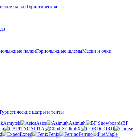
вские палки
Туристическая
рда
нолыжные палки
Горнолыжные шлемы
Маски и очки
Туристические шатры и тенты
Armytek
Asics
Azimuth
BF
mp
CAPITA
ClimbX
CORD
d
Exped
Fenix
Ferrino