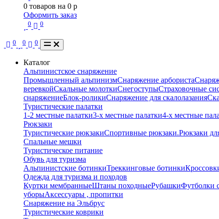
0
товаров на
0
p
Оформить заказ
0
0
0
0
0
Каталог
Альпинистское снаряжение
Промышленный альпинизм
Снаряжение арбориста
Снаряж
веревкой
Скальные молотки
Снегоступы
Страховочные сис
снаряжение
Блок-ролики
Снаряжение для скалолазания
Ск
Туристические палатки
1-2 местные палатки
3-х местные палатки
4-х местные пал
Рюкзаки
Туристические рюкзаки
Спортивные рюкзаки.
Рюкзаки дл
Спальные мешки
Туристическое питание
Обувь для туризма
Альпинистские ботинки
Треккинговые ботинки
Кроссовки
Одежда для туризма и походов
Куртки мембранные
Штаны походные
Рубашки
Футболки 
уборы
Аксессуары , пропитки
Снаряжение на Эльбрус
Туристические коврики