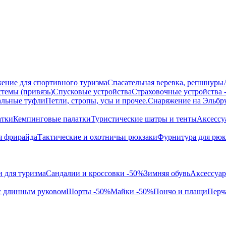
ение для спортивного туризма
Спасательная веревка, репшнуры
темы (привязь)
Спусковые устройства
Страховочные устройства
альные туфли
Петли, стропы, усы и прочее.
Снаряжение на Эльбр
атки
Кемпинговые палатки
Туристические шатры и тенты
Аксессу
я фрирайда
Тактические и охотничьи рюкзаки
Фурнитура для рюк
 для туризма
Сандалии и кроссовки -50%
Зимняя обувь
Аксессуар
с длинным руковом
Шорты -50%
Майки -50%
Пончо и плащи
Перч