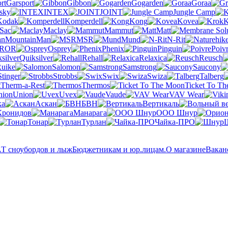
Garsport
Gibbon
Gogarden
Goraa
sky
INTEX
JOINT
Jungle Camp
Kodak
Komperdell
Kong
Kovea
K
 Sac
Maclay
Mammut
Matt
MountainMan
MSR
Mund
N-Rit
OR
Osprey
Phenix
Pinguin
Poiv
Quiksilver
Rehall
Relaxica
Reusch
uike
Salomon
Samstrong
Saucony
Stinger
Strobbs
Swix
Swiza
Talberg
Therm-a-Rest
Thermos
Ticket To T
Union
Uvex
Vaude
VAV Wear
ка
Аскан
БВН
Вертикаль
Кронидов
Манарага
ООО Шнур
Тонар
Турлан
Чайка-ПРО
 сноубордов и лыж
Бюджетникам и юр.лицам.
О магазине
Вакан