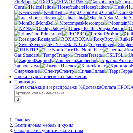
FireMaple
FIX
FTWO
Ganzo
Guru
Helios
Horsefeathers
Hu
Keen
Keith
King Camp
Luckyboo
Luhta
Mac in A
MontBell
Moscompas
NZ
Oakley
Omega Pacific
Prime-Cool
PRO
ProSurf
Rossignol
ROXA
Roxy
R
Sivera
Ski-N-Go
Stayer
THB
The North Face
Gas Standart
Trango
Trezeta
TSL
Zagorod
Zamberlan
Аркти
Здоровая еда
Ижевск
Канат
Снаряжение
Спектр
Сплав
Терра
Прокат туристического снаряжения
Навигация
Контакты
Акции и распродажи %
Доставка
Оплата
ПРОКАТ
Главная
Кемпинговая мебель и кухня
Складные и туристические столы