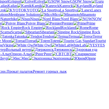
Grisport
Grivel
GSOW Snow
Kailas
Kamik
Kanrock
Kayland
rok
KYOTO
La Sportiva
Lanex
Membrane Solutions
Mico
Minamoto
Naturehike
Nisus
Nord Blanc
NOW
re
Poivre Blanc
Premier
Prime
Rock Empire
Rockland
Rome
Scarpa
Sibearian
Singing Rock
Tatonka
Tendon
Ternua
Terror
he Moon
Toread
Totem
Tourist
Viking
White Owl
WhiteLab
YES
Вольный ветер
Дзержинск
Орион-Альп
Ринг
СВТ
Шнур
Эбис
Экипоника
Юрим
сии.
Прокат палаток
Ремонт горных лыж