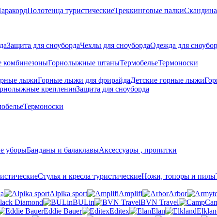
аракорд
Полотенца туристические
Треккинговые палки
Скандина
да
Защита для сноуборда
Чехлы для сноуборда
Одежда для сноубо
 комбинезоны
Горнолыжные штаны
Термобелье
Термоноски
орные лыжи
Горные лыжи для фрирайда
Детские горные лыжи
Гор
рнолыжные крепления
Защита для сноуборда
мобелье
Термоноски
е уборы
Банданы и балаклавы
Аксессуары , пропитки
истические
Стулья и кресла туристические
Ножи, топоры и пилы
ka
Alpika sport
Amplifi
Arbor
lack Diamond
BULin
BVN Travel
Ca
Eddie Bauer
Editex
Elan
Elklan