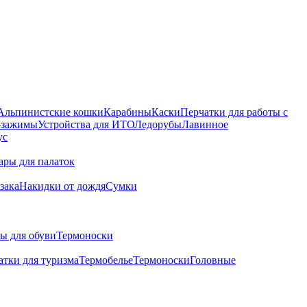
Альпинистские кошки
Карабины
Каски
Перчатки для работы с
 -зажимы
Устройства для ИТО
Ледорубы
Лавинное
ус
ары для палаток
зака
Накидки от дождя
Сумки
ы для обуви
Термоноски
атки для туризма
Термобелье
Термоноски
Головные