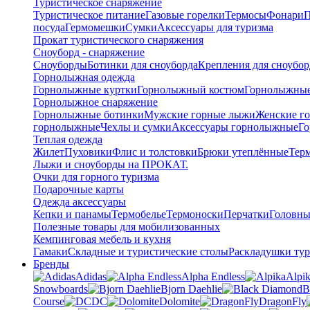
Туристическое снаряжение
Туристическое питание
Газовые горелки
Термосы
Фонари
П
посуда
Гермомешки
Сумки
Аксессуары для туризма
Прокат туристического снаряжения
Сноуборд - снаряжение
Сноуборды
Ботинки для сноуборда
Крепления для сноубор
Горнолыжная одежда
Горнолыжные куртки
Горнолыжный костюм
Горнолыжные
Горнолыжное снаряжение
Горнолыжные ботинки
Мужские горные лыжи
Женские г
горнолыжные
Чехлы и сумки
Аксессуары горнолыжные
Го
Теплая одежда
Жилет
Пуховики
Флис и толстовки
Брюки утеплённые
Тер
Лыжи и сноуборды на ПРОКАТ.
Очки для горного туризма
Подарочные карты
Одежда аксессуары
Кепки и панамы
Термобелье
Термоноски
Перчатки
Головны
Полезные товары для мобилизованных
Кемпинговая мебель и кухня
Гамаки
Складные и туристические столы
Раскладушки тур
Бренды
Adidas
Alpha Endless
Alpi
Snowboards
Bjorn Daehlie
B
Course
DC
Dolomite
DragonFly