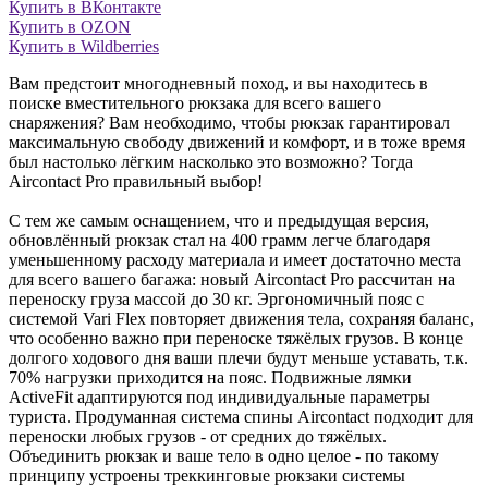
Купить в ВКонтакте
Купить в OZON
Купить в Wildberries
Вам предстоит многодневный поход, и вы находитесь в
поиске вместительного рюкзака для всего вашего
снаряжения? Вам необходимо, чтобы рюкзак гарантировал
максимальную свободу движений и комфорт, и в тоже время
был настолько лёгким насколько это возможно? Тогда
Aircontact Pro правильный выбор!
С тем же самым оснащением, что и предыдущая версия,
обновлённый рюкзак стал на 400 грамм легче благодаря
уменьшенному расходу материала и имеет достаточно места
для всего вашего багажа: новый Aircontact Pro рассчитан на
переноску груза массой до 30 кг. Эргономичный пояс с
системой Vari Flex повторяет движения тела, сохраняя баланс,
что особенно важно при переноске тяжёлых грузов. В конце
долгого ходового дня ваши плечи будут меньше уставать, т.к.
70% нагрузки приходится на пояс. Подвижные лямки
ActiveFit адаптируются под индивидуальные параметры
туриста. Продуманная система спины Aircontact подходит для
переноски любых грузов - от средних до тяжёлых.
Объединить рюкзак и ваше тело в одно целое - по такому
принципу устроены треккинговые рюкзаки системы