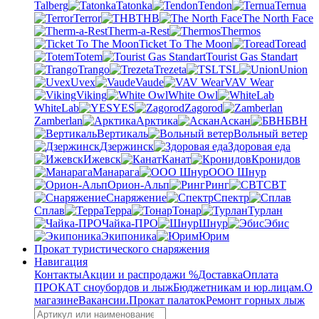
Talberg
Tatonka
Tendon
Ternua
Terror
THB
The North Face
Therm-a-Rest
Thermos
Ticket To The Moon
Toread
Totem
Tourist Gas Standart
Trango
Trezeta
TSL
Union
Uvex
Vaude
VAV Wear
Viking
White Owl
WhiteLab
YES
Zagorod
Zamberlan
Арктика
Аскан
БВН
Вертикаль
Вольный ветер
Дзержинск
Здоровая еда
Ижевск
Канат
Кронидов
Манарага
ООО Шнур
Орион-Альп
Ринг
СВТ
Снаряжение
Спектр
Сплав
Терра
Тонар
Турлан
Чайка-ПРО
Шнур
Эбис
Экипоника
Юрим
Прокат туристического снаряжения
Навигация
Контакты
Акции и распродажи %
Доставка
Оплата
ПРОКАТ сноубордов и лыж
Бюджетникам и юр.лицам.
О
магазине
Вакансии.
Прокат палаток
Ремонт горных лыж