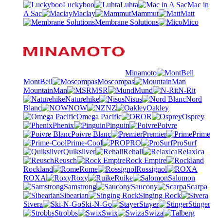
Luckyboo
Luhta
Mac in
A Sac
Maclay
Mammut
Matt
Membrane Solutions
Mico
Minamoto
MontBell
Moscompas
MountainMan
MSR
Mund
N-Rit
Naturehike
Nisus
Nord
Blanc
NOW
NZ
Oakley
Omega Pacific
OR
Osprey
Phenix
Pinguin
Poivre
Poivre Blanc
Premier
Prime
Prime-Cool
PRO
ProSurf
Quiksilver
Rehall
Relaxica
Reusch
Rock Empire
Rockland
Rome
Rossignol
ROXA
Roxy
Ruike
Salomon
Samstrong
Saucony
Scarpa
Sibearian
Singing Rock
Sivera
Ski-N-Go
Stayer
Stinger
Strobbs
Swix
Swiza