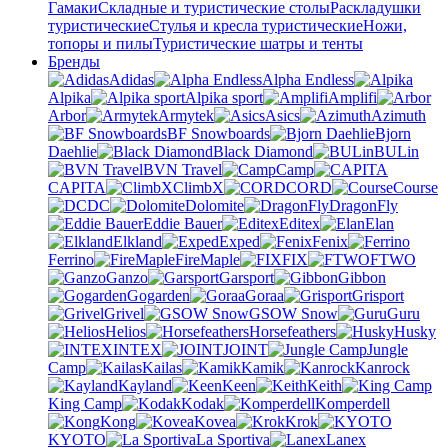
Гамаки
Складные и туристические столы
Раскладушки
туристические
Стулья и кресла туристические
Ножи,
топоры и пилы
Туристические шатры и тенты
Бренды
Adidas
Alpha Endless
Alpika
Alpika sport
Amplifi
Arbor
Armytek
Asics
Azimuth
BF Snowboards
Bjorn
Daehlie
Black Diamond
BULin
BVN Travel
Camp
CAPITA
ClimbX
CORD
Course
DC
Dolomite
DragonFly
Eddie Bauer
Editex
Elan
Elkland
Exped
Fenix
Ferrino
FireMaple
FIX
FTWO
Ganzo
Garsport
Gibbon
Gogarden
Goraa
Grisport
Grivel
GSOW Snow
Guru
Helios
Horsefeathers
Husky
INTEX
JOINT
Jungle
Camp
Kailas
Kamik
Kanrock
Kayland
Keen
Keith
King Camp
Kodak
Komperdell
Kong
Kovea
Krok
KYOTO
La Sportiva
Lanex