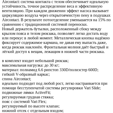
Aircontact: система контакта с телом обеспечивает идеальную
устойчивость, точное распределение веса и эффективную
вентиляцию. При каждом движении эффект насоса вызывает
циркуляцию воздуха через открытоячеистую пену в подушках
Aircontact. В результате потоотделение уменьшается на 15% по
сравнению с традиционной системой переноски.
Новый держатель бутылки, расположенный сбоку между
крылом пояса и телом рюкзака, позволяет легко достать воду
или перекус в любой момент. Металлическая кнопка надёжно
фиксирует содержимое кармана, не давая ему выпасть даже,
когда рюкзак наклонён. Фронтальная молния даёт быстрый и
лёгкий доступ к вещам, лежащим в нижней части рюкзака.
в комплект входит небольшой рюкзак;
максимальная нагрузка: до 30 кг;
материал: полиамид 6.6 рипстоп 330D/полиэстер 600D;
гибкий V-образный каркас;
спина Aircontact;
идеально подходит под любой рост, легко настраивается при
помощи бесступенчатой системы регулировки Vari Slide;
подвижные лямки ActiveFit;
регулируемая грудная стяжка;
пояс с системой Vari Flex;
регулируемый по высоте клапан;
нижний отсек с отдельным входом;