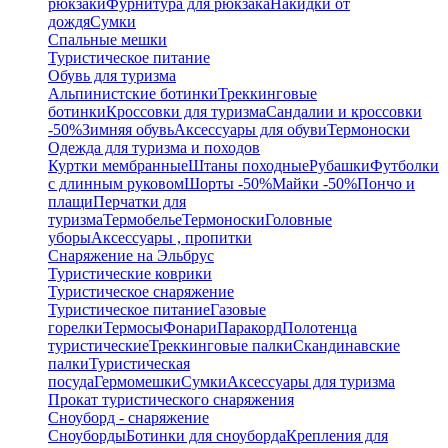
рюкзаки
Фурнитура для рюкзака
Накидки от
дождя
Сумки
Спальные мешки
Туристическое питание
Обувь для туризма
Альпинистские ботинки
Треккинговые
ботинки
Кроссовки для туризма
Сандалии и кроссовки
-50%
Зимняя обувь
Аксессуары для обуви
Термоноски
Одежда для туризма и походов
Куртки мембранные
Штаны походные
Рубашки
Футболки
с длинным руковом
Шорты -50%
Майки -50%
Пончо и
плащи
Перчатки для
туризма
Термобелье
Термоноски
Головные
уборы
Аксессуары , пропитки
Снаряжение на Эльбрус
Туристические коврики
Туристическое снаряжение
Туристическое питание
Газовые
горелки
Термосы
Фонари
Паракорд
Полотенца
туристические
Треккинговые палки
Скандинавские
палки
Туристическая
посуда
Гермомешки
Сумки
Аксессуары для туризма
Прокат туристического снаряжения
Сноуборд - снаряжение
Сноуборды
Ботинки для сноуборда
Крепления для