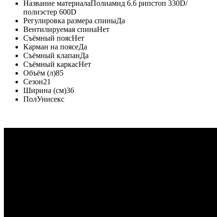
Название материала
Полиамид 6.6 рипстоп 330D/
полиэстер 600D
Регулировка размера спины
Да
Вентилируемая спина
Нет
Съёмный пояс
Нет
Карман на поясе
Да
Съёмный клапан
Да
Съёмный каркас
Нет
Объём (л)
85
Сезон
21
Ширина (см)
36
Пол
Унисекс