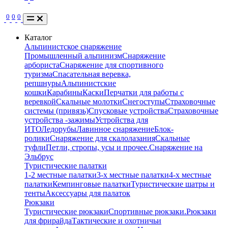
0
0
0
Каталог
Альпинистское снаряжение
Промышленный альпинизм
Снаряжение
арбориста
Снаряжение для спортивного
туризма
Спасательная веревка,
репшнуры
Альпинистские
кошки
Карабины
Каски
Перчатки для работы с
веревкой
Скальные молотки
Снегоступы
Страховочные
системы (привязь)
Спусковые устройства
Страховочные
устройства -зажимы
Устройства для
ИТО
Ледорубы
Лавинное снаряжение
Блок-
ролики
Снаряжение для скалолазания
Скальные
туфли
Петли, стропы, усы и прочее.
Снаряжение на
Эльбрус
Туристические палатки
1-2 местные палатки
3-х местные палатки
4-х местные
палатки
Кемпинговые палатки
Туристические шатры и
тенты
Аксессуары для палаток
Рюкзаки
Туристические рюкзаки
Спортивные рюкзаки.
Рюкзаки
для фрирайда
Тактические и охотничьи