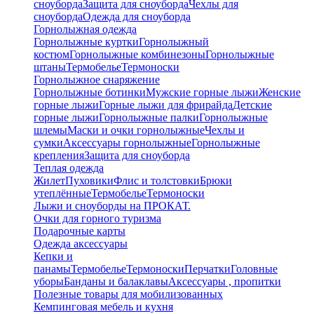
сноуборда
Защита для сноуборда
Чехлы для
сноуборда
Одежда для сноуборда
Горнолыжная одежда
Горнолыжные куртки
Горнолыжный
костюм
Горнолыжные комбинезоны
Горнолыжные
штаны
Термобелье
Термоноски
Горнолыжное снаряжение
Горнолыжные ботинки
Мужские горные лыжи
Женские
горные лыжи
Горные лыжи для фрирайда
Детские
горные лыжи
Горнолыжные палки
Горнолыжные
шлемы
Маски и очки горнолыжные
Чехлы и
сумки
Аксессуары горнолыжные
Горнолыжные
крепления
Защита для сноуборда
Теплая одежда
Жилет
Пуховики
Флис и толстовки
Брюки
утеплённые
Термобелье
Термоноски
Лыжи и сноуборды на ПРОКАТ.
Очки для горного туризма
Подарочные карты
Одежда аксессуары
Кепки и
панамы
Термобелье
Термоноски
Перчатки
Головные
уборы
Банданы и балаклавы
Аксессуары , пропитки
Полезные товары для мобилизованных
Кемпинговая мебель и кухня