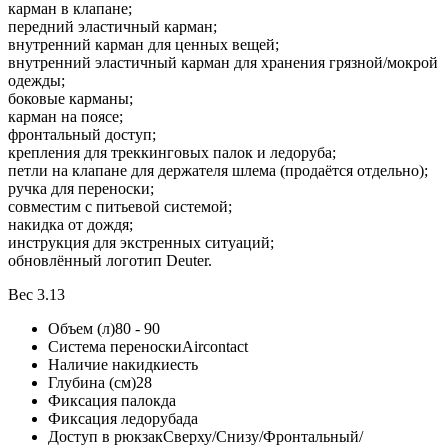
карман в клапане;
передний эластичный карман;
внутренний карман для ценных вещей;
внутренний эластичный карман для хранения грязной/мокрой
одежды;
боковые карманы;
карман на поясе;
фронтальный доступ;
крепления для треккинговых палок и ледоруба;
петли на клапане для держателя шлема (продаётся отдельно);
ручка для переноски;
совместим с питьевой системой;
накидка от дождя;
инструкция для экстренных ситуаций;
обновлённый логотип Deuter.
Вес 3.13
Объем (л)
80 - 90
Система переноски
Aircontact
Наличие накидки
есть
Глубина (см)
28
Фиксация палок
да
Фиксация ледоруба
да
Доступ в рюкзак
Сверху/Снизу/Фронтальный/