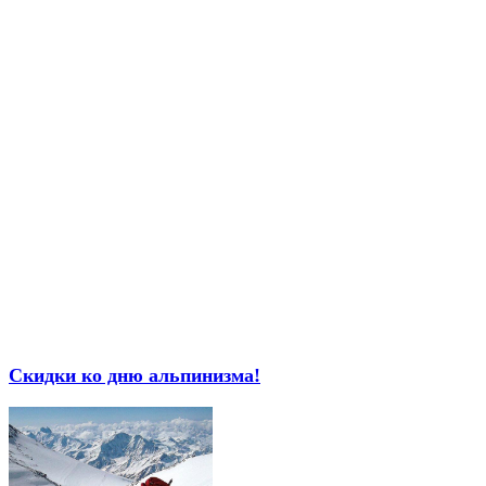
Скидки ко дню альпинизма!