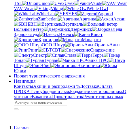
TSL
Union
Uvex
Vaude
VAV Wear
Viking
White Owl
WhiteLab
YES
Zagorod
Zamberlan
Арктика
Аскан
БВН
Вертикаль
Вольный ветер
Дзержинск
Здоровая еда
Ижевск
Канат
Кронидов
Манарага
ООО Шнур
Орион-Альп
Ринг
СВТ
Снаряжение
Спектр
Сплав
Терра
Тонар
Турлан
Чайка-ПРО
Шнур
Эбис
Экипоника
Юрим
Прокат туристического снаряжения
Навигация
Контакты
Акции и распродажи %
Доставка
Оплата
ПРОКАТ сноубордов и лыж
Бюджетникам и юр.лицам.
О
магазине
Вакансии.
Прокат палаток
Ремонт горных лыж
Главная