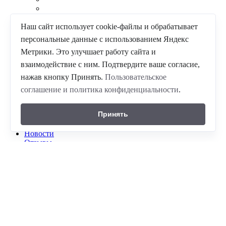
Наш сайт использует cookie-файлы и обрабатывает
Альпинистское снаряжение
персональные данные с использованием Яндекс
Горнолыжное снаряжение
Метрики. Это улучшает работу сайта и
Сноуборд - снаряжение
Горнолыжная одежда
взаимодействие с ним. Подтвердите ваше согласие,
Теплая одежда
нажав кнопку Принять.
Пользовательское
Обувь для туризма
Туристическое снаряжение
соглашение и политика конфиденциальности
.
Палатки туристические
Рюкзаки
Принять
Прайс-лист
Новости
Отзывы
Форма связи
Акции и распродажи %
Правила и условия проката
ПРОКАТ сноубордов и лыж
О магазине
Прокат палаток
Войти
Зарегистрироваться