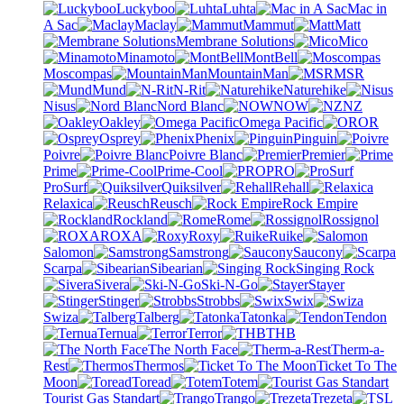
Luckyboo
Luhta
Mac in
A Sac
Maclay
Mammut
Matt
Membrane Solutions
Mico
Minamoto
MontBell
Moscompas
MountainMan
MSR
Mund
N-Rit
Naturehike
Nisus
Nord Blanc
NOW
NZ
Oakley
Omega Pacific
OR
Osprey
Phenix
Pinguin
Poivre
Poivre Blanc
Premier
Prime
Prime-Cool
PRO
ProSurf
Quiksilver
Rehall
Relaxica
Reusch
Rock Empire
Rockland
Rome
Rossignol
ROXA
Roxy
Ruike
Salomon
Samstrong
Saucony
Scarpa
Sibearian
Singing Rock
Sivera
Ski-N-Go
Stayer
Stinger
Strobbs
Swix
Swiza
Talberg
Tatonka
Tendon
Ternua
Terror
THB
The North Face
Therm-a-
Rest
Thermos
Ticket To The
Moon
Toread
Totem
Tourist Gas Standart
Trango
Trezeta