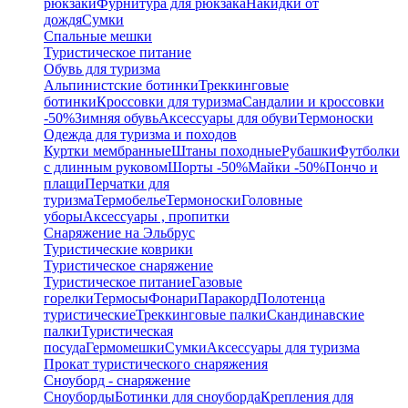
рюкзаки
Фурнитура для рюкзака
Накидки от
дождя
Сумки
Спальные мешки
Туристическое питание
Обувь для туризма
Альпинистские ботинки
Треккинговые
ботинки
Кроссовки для туризма
Сандалии и кроссовки
-50%
Зимняя обувь
Аксессуары для обуви
Термоноски
Одежда для туризма и походов
Куртки мембранные
Штаны походные
Рубашки
Футболки
с длинным руковом
Шорты -50%
Майки -50%
Пончо и
плащи
Перчатки для
туризма
Термобелье
Термоноски
Головные
уборы
Аксессуары , пропитки
Снаряжение на Эльбрус
Туристические коврики
Туристическое снаряжение
Туристическое питание
Газовые
горелки
Термосы
Фонари
Паракорд
Полотенца
туристические
Треккинговые палки
Скандинавские
палки
Туристическая
посуда
Гермомешки
Сумки
Аксессуары для туризма
Прокат туристического снаряжения
Сноуборд - снаряжение
Сноуборды
Ботинки для сноуборда
Крепления для