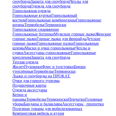
сноуборда
Защита для сноуборда
Чехлы для
сноуборда
Одежда для сноуборда
Горнолыжная одежда
Горнолыжные куртки
Горнолыжный
костюм
Горнолыжные комбинезоны
Горнолыжные
штаны
Термобелье
Термоноски
Горнолыжное снаряжение
Горнолыжные ботинки
Мужские горные лыжи
Женские
горные лыжи
Горные лыжи для фрирайда
Детские
горные лыжи
Горнолыжные палки
Горнолыжные
шлемы
Маски и очки горнолыжные
Чехлы и
сумки
Аксессуары горнолыжные
Горнолыжные
крепления
Защита для сноуборда
Теплая одежда
Жилет
Пуховики
Флис и толстовки
Брюки
утеплённые
Термобелье
Термоноски
Лыжи и сноуборды на ПРОКАТ.
Очки для горного туризма
Подарочные карты
Одежда аксессуары
Кепки и
панамы
Термобелье
Термоноски
Перчатки
Головные
уборы
Банданы и балаклавы
Аксессуары , пропитки
Полезные товары для мобилизованных
Кемпинговая мебель и кухня