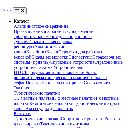
0
0
0
Каталог
Альпинистское снаряжение
Промышленный альпинизм
Снаряжение
арбориста
Снаряжение для спортивного
туризма
Спасательная веревка,
репшнуры
Альпинистские
кошки
Карабины
Каски
Перчатки для работы с
веревкой
Скальные молотки
Снегоступы
Страховочные
системы (привязь)
Спусковые устройства
Страховочные
устройства -зажимы
Устройства для
ИТО
Ледорубы
Лавинное снаряжение
Блок-
ролики
Снаряжение для скалолазания
Скальные
туфли
Петли, стропы, усы и прочее.
Снаряжение на
Эльбрус
Туристические палатки
1-2 местные палатки
3-х местные палатки
4-х местные
палатки
Кемпинговые палатки
Туристические шатры и
тенты
Аксессуары для палаток
Рюкзаки
Туристические рюкзаки
Спортивные рюкзаки.
Рюкзаки
для фрирайда
Тактические и охотничьи