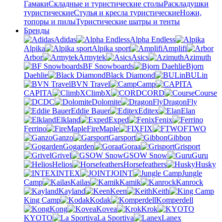
Гамаки
Складные и туристические столы
Раскладушки
туристические
Стулья и кресла туристические
Ножи,
топоры и пилы
Туристические шатры и тенты
Бренды
Adidas
Alpha Endless
Alpika
Alpika sport
Amplifi
Arbor
Armytek
Asics
Azimuth
BF Snowboards
Bjorn
Daehlie
Black Diamond
BULin
BVN Travel
Camp
CAPITA
ClimbX
CORD
Course
DC
Dolomite
DragonFly
Eddie Bauer
Editex
Elan
Elkland
Exped
Fenix
Ferrino
FireMaple
FIX
FTWO
Ganzo
Garsport
Gibbon
Gogarden
Goraa
Grisport
Grivel
GSOW Snow
Guru
Helios
Horsefeathers
Husky
INTEX
JOINT
Jungle
Camp
Kailas
Kamik
Kanrock
Kayland
Keen
Keith
King Camp
Kodak
Komperdell
Kong
Kovea
Krok
KYOTO
La Sportiva
Lanex