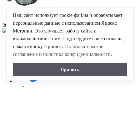
Наш сайт использует cookie-файлы и обрабатывает
персональные данные с использованием Яндекс
20-04-2026
Метрики. Это улучшает работу сайта и
взаимодействие с ним. Подтвердите ваше согласие,
©
ГК Альпика-спорт
, 2026
нажав кнопку Принять.
Пользовательское
8(861)204-2214
соглашение и политика конфиденциальности
.
10.00-21.00 ежедневно
350059 г. Краснодар , проезд Плановый ,д. 5
Принять
Альпинистское снаряжение
Горнолыжное снаряжение
Сноуборд - снаряжение
Горнолыжная одежда
Теплая одежда