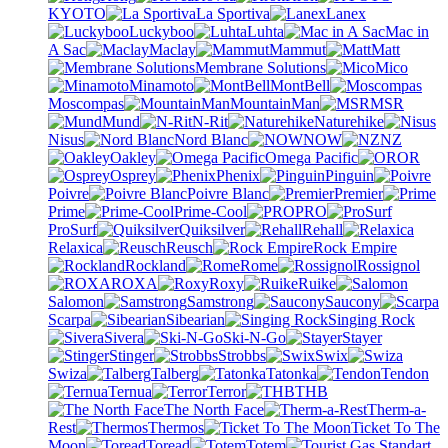
KYOTO
La Sportiva
Lanex
Luckyboo
Luhta
Mac in
A Sac
Maclay
Mammut
Matt
Membrane Solutions
Mico
Minamoto
MontBell
Moscompas
MountainMan
MSR
Mund
N-Rit
Naturehike
Nisus
Nord Blanc
NOW
NZ
Oakley
Omega Pacific
OR
Osprey
Phenix
Pinguin
Poivre
Poivre Blanc
Premier
Prime
Prime-Cool
PRO
ProSurf
Quiksilver
Rehall
Relaxica
Reusch
Rock Empire
Rockland
Rome
Rossignol
ROXA
Roxy
Ruike
Salomon
Samstrong
Saucony
Scarpa
Sibearian
Singing Rock
Sivera
Ski-N-Go
Stayer
Stinger
Strobbs
Swix
Swiza
Talberg
Tatonka
Tendon
Ternua
Terror
THB
The North Face
Therm-a-
Rest
Thermos
Ticket To The
Moon
Toread
Totem