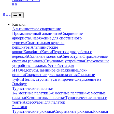
0
0
0
0
0
Каталог
Альпинистское снаряжение
Промышленный альпинизм
Снаряжение
арбориста
Снаряжение для спортивного
туризма
Спасательная веревка,
репшнуры
Альпинистские
кошки
Карабины
Каски
Перчатки для работы с
веревкой
Скальные молотки
Снегоступы
Страховочные
системы (привязь)
Спусковые устройства
Страховочные
устройства -зажимы
Устройства для
ИТО
Ледорубы
Лавинное снаряжение
Блок-
ролики
Снаряжение для скалолазания
Скальные
туфли
Петли, стропы, усы и прочее.
Снаряжение на
Эльбрус
Туристические палатки
1-2 местные палатки
3-х местные палатки
4-х местные
палатки
Кемпинговые палатки
Туристические шатры и
тенты
Аксессуары для палаток
Рюкзаки
Туристические рюкзаки
Спортивные рюкзаки.
Рюкзаки