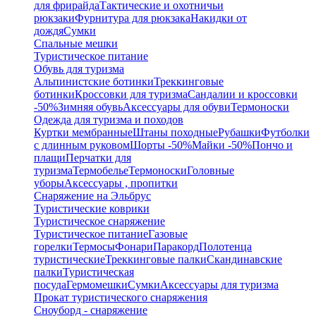
для фрирайда
Тактические и охотничьи
рюкзаки
Фурнитура для рюкзака
Накидки от
дождя
Сумки
Спальные мешки
Туристическое питание
Обувь для туризма
Альпинистские ботинки
Треккинговые
ботинки
Кроссовки для туризма
Сандалии и кроссовки
-50%
Зимняя обувь
Аксессуары для обуви
Термоноски
Одежда для туризма и походов
Куртки мембранные
Штаны походные
Рубашки
Футболки
с длинным руковом
Шорты -50%
Майки -50%
Пончо и
плащи
Перчатки для
туризма
Термобелье
Термоноски
Головные
уборы
Аксессуары , пропитки
Снаряжение на Эльбрус
Туристические коврики
Туристическое снаряжение
Туристическое питание
Газовые
горелки
Термосы
Фонари
Паракорд
Полотенца
туристические
Треккинговые палки
Скандинавские
палки
Туристическая
посуда
Гермомешки
Сумки
Аксессуары для туризма
Прокат туристического снаряжения
Сноуборд - снаряжение