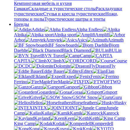
Кемпинговая мебель и кухня
Гамаки
Складные и туристические столы
Раскладушки
туристические
Стулья и кресла туристические
Ножи,
топоры и пилы
Туристические шатры и тенты
Бренды
Adidas
Alpha Endless
Alpika
Alpika sport
Amplifi
Arbor
Armytek
Asics
Azimuth
BF Snowboards
Bjorn
Daehlie
Black Diamond
BULin
BVN Travel
Camp
CAPITA
ClimbX
CORD
Course
DC
Dolomite
DragonFly
Eddie Bauer
Editex
Elan
Elkland
Exped
Fenix
Ferrino
FireMaple
FIX
FTWO
Ganzo
Garsport
Gibbon
Gogarden
Goraa
Grisport
Grivel
GSOW Snow
Guru
Helios
Horsefeathers
Husky
INTEX
JOINT
Jungle
Camp
Kailas
Kamik
Kanrock
Kayland
Keen
Keith
King Camp
Kodak
Komperdell
Kong
Kovea
Krok