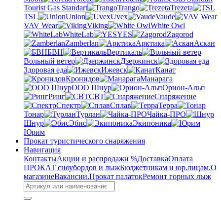
Tourist Gas Standart
Trango
Trezeta
TSL
Union
Uvex
Vaude
VAV Wear
Viking
White Owl
WhiteLab
YES
Zagorod
Zamberlan
Арктика
Аскан
БВН
Вертикаль
Вольный ветер
Дзержинск
Здоровая еда
Ижевск
Канат
Кронидов
Манарага
ООО Шнур
Орион-Альп
Ринг
СВТ
Снаряжение
Спектр
Сплав
Терра
Тонар
Турлан
Чайка-ПРО
Шнур
Эбис
Экипоника
Юрим
Прокат туристического снаряжения
Навигация
Контакты
Акции и распродажи %
Доставка
Оплата
ПРОКАТ сноубордов и лыж
Бюджетникам и юр.лицам.
О
магазине
Вакансии.
Прокат палаток
Ремонт горных лыж