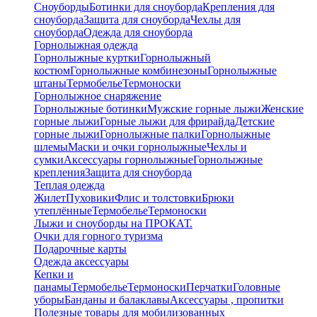
Сноуборды
Ботинки для сноуборда
Крепления для
сноуборда
Защита для сноуборда
Чехлы для
сноуборда
Одежда для сноуборда
Горнолыжная одежда
Горнолыжные куртки
Горнолыжный
костюм
Горнолыжные комбинезоны
Горнолыжные
штаны
Термобелье
Термоноски
Горнолыжное снаряжение
Горнолыжные ботинки
Мужские горные лыжи
Женские
горные лыжи
Горные лыжи для фрирайда
Детские
горные лыжи
Горнолыжные палки
Горнолыжные
шлемы
Маски и очки горнолыжные
Чехлы и
сумки
Аксессуары горнолыжные
Горнолыжные
крепления
Защита для сноуборда
Теплая одежда
Жилет
Пуховики
Флис и толстовки
Брюки
утеплённые
Термобелье
Термоноски
Лыжи и сноуборды на ПРОКАТ.
Очки для горного туризма
Подарочные карты
Одежда аксессуары
Кепки и
панамы
Термобелье
Термоноски
Перчатки
Головные
уборы
Банданы и балаклавы
Аксессуары , пропитки
Полезные товары для мобилизованных