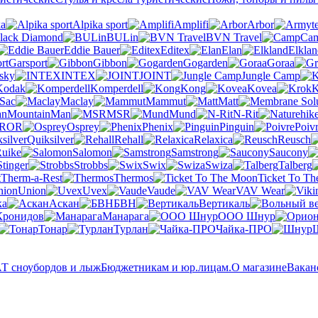
ka
Alpika sport
Amplifi
Arbor
lack Diamond
BULin
BVN Travel
Ca
Eddie Bauer
Editex
Elan
Elklan
Garsport
Gibbon
Gogarden
Goraa
sky
INTEX
JOINT
Jungle Camp
Kodak
Komperdell
Kong
Kovea
K
 Sac
Maclay
Mammut
Matt
MountainMan
MSR
Mund
N-Rit
OR
Osprey
Phenix
Pinguin
Poiv
Quiksilver
Rehall
Relaxica
Reusch
uike
Salomon
Samstrong
Saucony
Stinger
Strobbs
Swix
Swiza
Talberg
Therm-a-Rest
Thermos
Ticket To T
Union
Uvex
Vaude
VAV Wear
ка
Аскан
БВН
Вертикаль
Кронидов
Манарага
ООО Шнур
Тонар
Турлан
Чайка-ПРО
 сноубордов и лыж
Бюджетникам и юр.лицам.
О магазине
Вакан