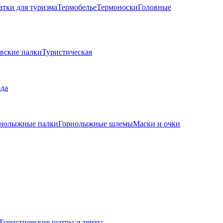
атки для туризма
Термобелье
Термоноски
Головные
вские палки
Туристическая
рда
нолыжные палки
Горнолыжные шлемы
Маски и очки
Туристические шатры и тенты