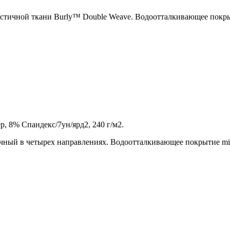
ластичной ткани Burly™ Double Weave. Водоотталкивающее пок
, 8% Спандекс/7ун/ярд2, 240 г/м2.
чный в четырех направлениях. Водоотталкивающее покрытие m