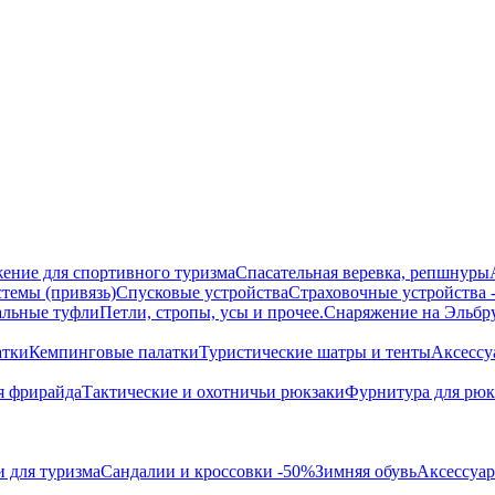
ение для спортивного туризма
Спасательная веревка, репшнуры
темы (привязь)
Спусковые устройства
Страховочные устройства
альные туфли
Петли, стропы, усы и прочее.
Снаряжение на Эльбр
атки
Кемпинговые палатки
Туристические шатры и тенты
Аксессу
я фрирайда
Тактические и охотничьи рюкзаки
Фурнитура для рюк
 для туризма
Сандалии и кроссовки -50%
Зимняя обувь
Аксессуар