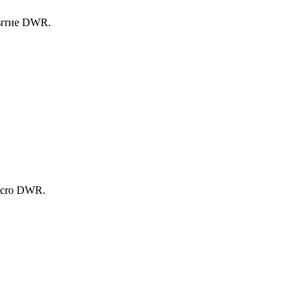
рытие DWR.
icro DWR.