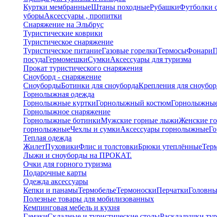
Куртки мембранные
Штаны походные
Рубашки
Футболки 
уборы
Аксессуары , пропитки
Снаряжение на Эльбрус
Туристические коврики
Туристическое снаряжение
Туристическое питание
Газовые горелки
Термосы
Фонари
П
посуда
Гермомешки
Сумки
Аксессуары для туризма
Прокат туристического снаряжения
Сноуборд - снаряжение
Сноуборды
Ботинки для сноуборда
Крепления для сноубор
Горнолыжная одежда
Горнолыжные куртки
Горнолыжный костюм
Горнолыжные
Горнолыжное снаряжение
Горнолыжные ботинки
Мужские горные лыжи
Женские г
горнолыжные
Чехлы и сумки
Аксессуары горнолыжные
Го
Теплая одежда
Жилет
Пуховики
Флис и толстовки
Брюки утеплённые
Тер
Лыжи и сноуборды на ПРОКАТ.
Очки для горного туризма
Подарочные карты
Одежда аксессуары
Кепки и панамы
Термобелье
Термоноски
Перчатки
Головны
Полезные товары для мобилизованных
Кемпинговая мебель и кухня
Гамаки
Складные и туристические столы
Раскладушки тур