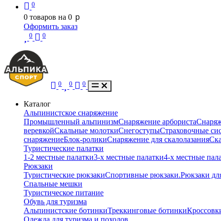
0
p
0
товаров на
0
Оформить заказ
0
0
0
0
0
Каталог
Альпинистское снаряжение
Промышленный альпинизм
Снаряжение арбориста
Снаряж
веревкой
Скальные молотки
Снегоступы
Страховочные сис
снаряжение
Блок-ролики
Снаряжение для скалолазания
Ск
Туристические палатки
1-2 местные палатки
3-х местные палатки
4-х местные пал
Рюкзаки
Туристические рюкзаки
Спортивные рюкзаки.
Рюкзаки дл
Спальные мешки
Туристическое питание
Обувь для туризма
Альпинистские ботинки
Треккинговые ботинки
Кроссовки
Одежда для туризма и походов