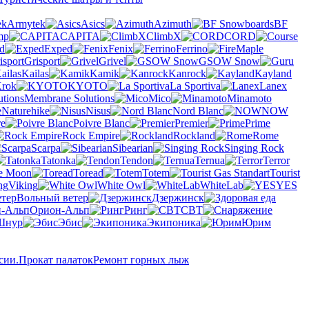
Armytek
Asics
Azimuth
BF
mp
CAPITA
ClimbX
CORD
d
Exped
Fenix
Ferrino
Grisport
Grivel
GSOW Snow
Kailas
Kamik
Kanrock
Kayland
rok
KYOTO
La Sportiva
Lanex
Membrane Solutions
Mico
Minamoto
Naturehike
Nisus
Nord Blanc
NOW
re
Poivre Blanc
Premier
Prime
Rock Empire
Rockland
Rome
Scarpa
Sibearian
Singing Rock
Tatonka
Tendon
Ternua
Terror
he Moon
Toread
Totem
Tourist
Viking
White Owl
WhiteLab
YES
Вольный ветер
Дзержинск
Орион-Альп
Ринг
СВТ
Шнур
Эбис
Экипоника
Юрим
сии.
Прокат палаток
Ремонт горных лыж