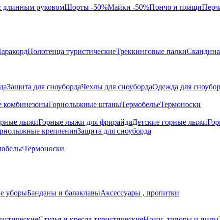
с длинным руковом
Шорты -50%
Майки -50%
Пончо и плащи
Перч
аракорд
Полотенца туристические
Треккинговые палки
Скандина
да
Защита для сноуборда
Чехлы для сноуборда
Одежда для сноубо
 комбинезоны
Горнолыжные штаны
Термобелье
Термоноски
орные лыжи
Горные лыжи для фрирайда
Детские горные лыжи
Гор
рнолыжные крепления
Защита для сноуборда
мобелье
Термоноски
е уборы
Банданы и балаклавы
Аксессуары , пропитки
истические
Стулья и кресла туристические
Ножи, топоры и пилы