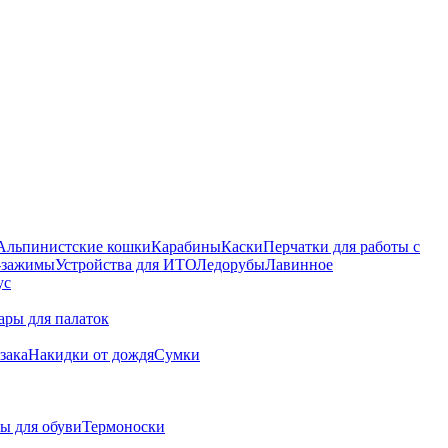
Альпинистские кошки
Карабины
Каски
Перчатки для работы с
 -зажимы
Устройства для ИТО
Ледорубы
Лавинное
ус
ары для палаток
зака
Накидки от дождя
Сумки
ы для обуви
Термоноски