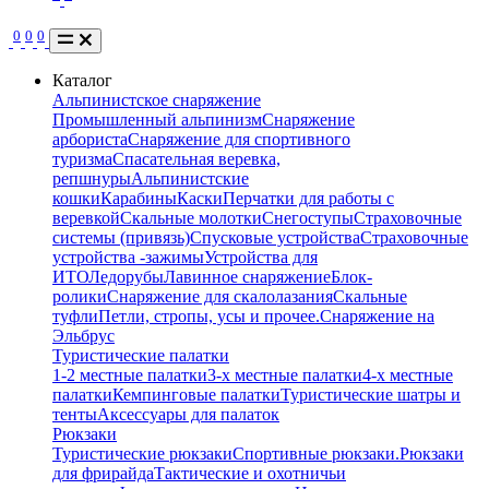
0
0
0
Каталог
Альпинистское снаряжение
Промышленный альпинизм
Снаряжение
арбориста
Снаряжение для спортивного
туризма
Спасательная веревка,
репшнуры
Альпинистские
кошки
Карабины
Каски
Перчатки для работы с
веревкой
Скальные молотки
Снегоступы
Страховочные
системы (привязь)
Спусковые устройства
Страховочные
устройства -зажимы
Устройства для
ИТО
Ледорубы
Лавинное снаряжение
Блок-
ролики
Снаряжение для скалолазания
Скальные
туфли
Петли, стропы, усы и прочее.
Снаряжение на
Эльбрус
Туристические палатки
1-2 местные палатки
3-х местные палатки
4-х местные
палатки
Кемпинговые палатки
Туристические шатры и
тенты
Аксессуары для палаток
Рюкзаки
Туристические рюкзаки
Спортивные рюкзаки.
Рюкзаки
для фрирайда
Тактические и охотничьи