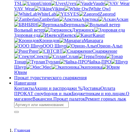
TSL
Union
Uvex
Vaude
VAV Wear
Viking
White Owl
WhiteLab
YES
Zagorod
Zamberlan
Арктика
Аскан
БВН
Вертикаль
Вольный ветер
Дзержинск
Здоровая еда
Ижевск
Канат
Кронидов
Манарага
ООО Шнур
Орион-Альп
Ринг
СВТ
Снаряжение
Спектр
Сплав
Терра
Тонар
Турлан
Чайка-ПРО
Шнур
Эбис
Экипоника
Юрим
Прокат туристического снаряжения
Навигация
Контакты
Акции и распродажи %
Доставка
Оплата
ПРОКАТ сноубордов и лыж
Бюджетникам и юр.лицам.
О
магазине
Вакансии.
Прокат палаток
Ремонт горных лыж
Главная