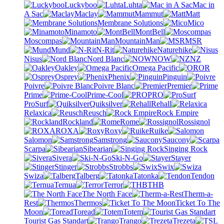
Luckyboo
Luhta
Mac in
A Sac
Maclay
Mammut
Matt
Membrane Solutions
Mico
Minamoto
MontBell
Moscompas
MountainMan
MSR
Mund
N-Rit
Naturehike
Nisus
Nord Blanc
NOW
NZ
Oakley
Omega Pacific
OR
Osprey
Phenix
Pinguin
Poivre
Poivre Blanc
Premier
Prime
Prime-Cool
PRO
ProSurf
Quiksilver
Rehall
Relaxica
Reusch
Rock Empire
Rockland
Rome
Rossignol
ROXA
Roxy
Ruike
Salomon
Samstrong
Saucony
Scarpa
Sibearian
Singing Rock
Sivera
Ski-N-Go
Stayer
Stinger
Strobbs
Swix
Swiza
Talberg
Tatonka
Tendon
Ternua
Terror
THB
The North Face
Therm-a-
Rest
Thermos
Ticket To The
Moon
Toread
Totem
Tourist Gas Standart
Trango
Trezeta