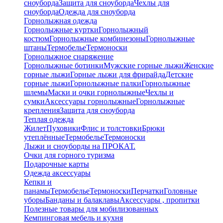
сноуборда
Защита для сноуборда
Чехлы для
сноуборда
Одежда для сноуборда
Горнолыжная одежда
Горнолыжные куртки
Горнолыжный
костюм
Горнолыжные комбинезоны
Горнолыжные
штаны
Термобелье
Термоноски
Горнолыжное снаряжение
Горнолыжные ботинки
Мужские горные лыжи
Женские
горные лыжи
Горные лыжи для фрирайда
Детские
горные лыжи
Горнолыжные палки
Горнолыжные
шлемы
Маски и очки горнолыжные
Чехлы и
сумки
Аксессуары горнолыжные
Горнолыжные
крепления
Защита для сноуборда
Теплая одежда
Жилет
Пуховики
Флис и толстовки
Брюки
утеплённые
Термобелье
Термоноски
Лыжи и сноуборды на ПРОКАТ.
Очки для горного туризма
Подарочные карты
Одежда аксессуары
Кепки и
панамы
Термобелье
Термоноски
Перчатки
Головные
уборы
Банданы и балаклавы
Аксессуары , пропитки
Полезные товары для мобилизованных
Кемпинговая мебель и кухня