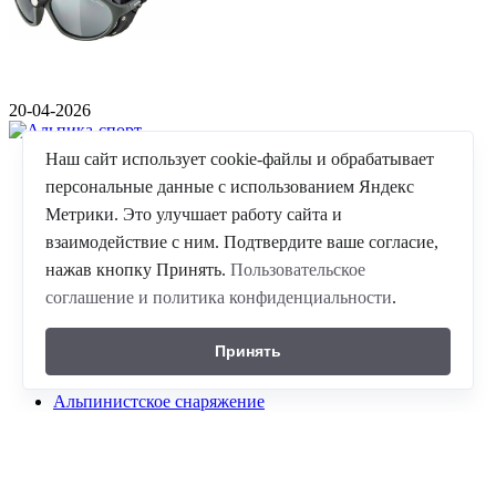
20-04-2026
Наш сайт использует cookie-файлы и обрабатывает
©
ГК Альпика-спорт
, 2026
персональные данные с использованием Яндекс
8(861)204-2214
Метрики. Это улучшает работу сайта и
10.00-21.00 ежедневно
взаимодействие с ним. Подтвердите ваше согласие,
350059 г. Краснодар , проезд Плановый ,д. 5
нажав кнопку Принять.
Пользовательское
соглашение и политика конфиденциальности
.
Принять
Альпинистское снаряжение
Горнолыжное снаряжение
Сноуборд - снаряжение
Горнолыжная одежда
Теплая одежда