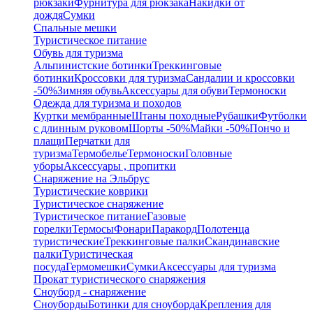
рюкзаки
Фурнитура для рюкзака
Накидки от
дождя
Сумки
Спальные мешки
Туристическое питание
Обувь для туризма
Альпинистские ботинки
Треккинговые
ботинки
Кроссовки для туризма
Сандалии и кроссовки
-50%
Зимняя обувь
Аксессуары для обуви
Термоноски
Одежда для туризма и походов
Куртки мембранные
Штаны походные
Рубашки
Футболки
с длинным руковом
Шорты -50%
Майки -50%
Пончо и
плащи
Перчатки для
туризма
Термобелье
Термоноски
Головные
уборы
Аксессуары , пропитки
Снаряжение на Эльбрус
Туристические коврики
Туристическое снаряжение
Туристическое питание
Газовые
горелки
Термосы
Фонари
Паракорд
Полотенца
туристические
Треккинговые палки
Скандинавские
палки
Туристическая
посуда
Гермомешки
Сумки
Аксессуары для туризма
Прокат туристического снаряжения
Сноуборд - снаряжение
Сноуборды
Ботинки для сноуборда
Крепления для