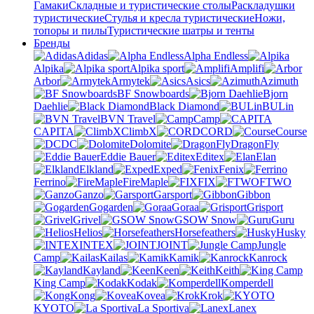
Гамаки
Складные и туристические столы
Раскладушки
туристические
Стулья и кресла туристические
Ножи,
топоры и пилы
Туристические шатры и тенты
Бренды
Adidas
Alpha Endless
Alpika
Alpika sport
Amplifi
Arbor
Armytek
Asics
Azimuth
BF Snowboards
Bjorn
Daehlie
Black Diamond
BULin
BVN Travel
Camp
CAPITA
ClimbX
CORD
Course
DC
Dolomite
DragonFly
Eddie Bauer
Editex
Elan
Elkland
Exped
Fenix
Ferrino
FireMaple
FIX
FTWO
Ganzo
Garsport
Gibbon
Gogarden
Goraa
Grisport
Grivel
GSOW Snow
Guru
Helios
Horsefeathers
Husky
INTEX
JOINT
Jungle
Camp
Kailas
Kamik
Kanrock
Kayland
Keen
Keith
King Camp
Kodak
Komperdell
Kong
Kovea
Krok
KYOTO
La Sportiva
Lanex