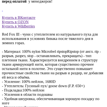
перед оплатой
у менеджеров!
Купить в ВКонтакте
Купить в OZON
Купить в Wildberries
Red Fox lII - чуни с утеплителем из натурального пуха для
использования в условиях бивака после тяжелого дня в
зимних горах.
- Материал: 100% nylon Microfeel ripstopRipstop (от англ. rip -
разрыв, разрез, stop - останавливать, прекращать) - тип
плетения ткани. Характеризуется внедрением в структуру
ткани армирующей нити, которая существенно прочнее
остальной нити в полотне. Это существенно повышает
прочностные свойства ткани на разрыв и раздир, не добавляя
ей веса и объёма.
- Усиление: 100% нейлон, 1680D
- Утеплитель: Гусиный пух/ goose down (F.P. 650+)
- Подкладка:100% нейлон
- Усиления в области подошвы
- Удобная шнуровка, обеспечивающая хорошую посадку по
ноге