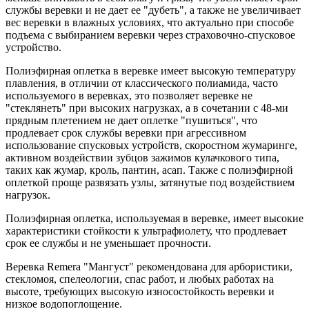
службы веревки и не дает ее "дубеть", а также не увеличивает
вес веревки в влажных условиях, что актуально при способе
подъема с выбиранием веревки через страховочно-спусковое
устройство.
Полиэфирная оплетка в веревке имеет высокую температуру
плавления, в отличии от классического полиамида, часто
используемого в веревках, это позволяет веревке не
"стеклянеть" при высоких нагрузках, а в сочетании с 48-ми
прядным плетением не дает оплетке "пушиться", что
продлевает срок службы веревки при агрессивном
использование спусковых устройств, скоростном жумаринге,
активном воздействии зубцов зажимов кулачкового типа,
таких как жумар, кроль, пантин, асап. Также с полиэфирной
оплеткой проще развязать узлы, затянутые под воздействием
нагрузок.
Полиэфирная оплетка, используемая в веревке, имеет высокие
характеристики стойкости к ультрафиолету, что продлевает
срок ее службы и не уменьшает прочности.
Веревка Remera "Мангуст" рекомендована для арбористики,
стекломоя, спелеологии, спас работ, и любых работах на
высоте, требующих высокую износостойкость веревки и
низкое водопоглощение.