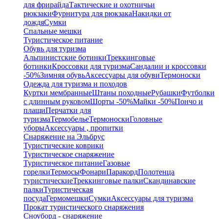
для фрирайда
Тактические и охотничьи
рюкзаки
Фурнитура для рюкзака
Накидки от
дождя
Сумки
Спальные мешки
Туристическое питание
Обувь для туризма
Альпинистские ботинки
Треккинговые
ботинки
Кроссовки для туризма
Сандалии и кроссовки
-50%
Зимняя обувь
Аксессуары для обуви
Термоноски
Одежда для туризма и походов
Куртки мембранные
Штаны походные
Рубашки
Футболки
с длинным руковом
Шорты -50%
Майки -50%
Пончо и
плащи
Перчатки для
туризма
Термобелье
Термоноски
Головные
уборы
Аксессуары , пропитки
Снаряжение на Эльбрус
Туристические коврики
Туристическое снаряжение
Туристическое питание
Газовые
горелки
Термосы
Фонари
Паракорд
Полотенца
туристические
Треккинговые палки
Скандинавские
палки
Туристическая
посуда
Гермомешки
Сумки
Аксессуары для туризма
Прокат туристического снаряжения
Сноуборд - снаряжение