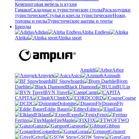
Кемпинговая мебель и кухня
Гамаки
Складные и туристические столы
Раскладушки
туристические
Стулья и кресла туристические
Ножи,
топоры и пилы
Туристические шатры и тенты
Бренды
Adidas
Alpha Endless
Alpika
Alpika sport
Amplifi
Arbor
Armytek
Asics
Azimuth
BF Snowboards
Bjorn
Daehlie
Black Diamond
BULin
BVN Travel
Camp
CAPITA
ClimbX
CORD
Course
DC
Dolomite
DragonFly
Eddie Bauer
Editex
Elan
Elkland
Exped
Fenix
Ferrino
FireMaple
FIX
FTWO
Ganzo
Garsport
Gibbon
Gogarden
Goraa
Grisport
Grivel
GSOW Snow
Guru