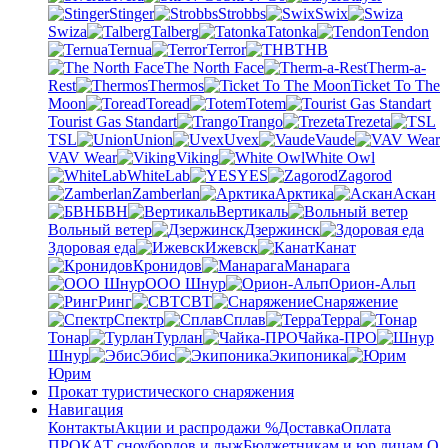
Stinger
Strobbs
Swix
Swiza
Talberg
Tatonka
Tendon
Ternua
Terror
THB
The North Face
Therm-a-
Rest
Thermos
Ticket To The
Moon
Toread
Totem
Tourist Gas Standart
Trango
Trezeta
TSL
Union
Uvex
Vaude
VAV Wear
Viking
White Owl
WhiteLab
YES
Zagorod
Zamberlan
Арктика
Аскан
БВН
Вертикаль
Вольный ветер
Дзержинск
Здоровая еда
Ижевск
Канат
Кронидов
Манарага
ООО Шнур
Орион-Альп
Ринг
СВТ
Снаряжение
Спектр
Сплав
Терра
Тонар
Турлан
Чайка-ПРО
Шнур
Эбис
Экипоника
Юрим
Прокат туристического снаряжения
Навигация
Контакты
Акции и распродажи %
Доставка
Оплата
ПРОКАТ сноубордов и лыж
Бюджетникам и юр.лицам.
О