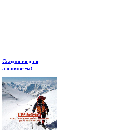
Скидки ко дню
альпинизма!