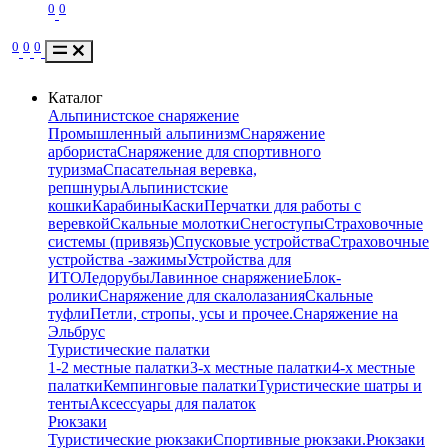
0
0
0
0
0
Каталог
Альпинистское снаряжение
Промышленный альпинизм
Снаряжение
арбориста
Снаряжение для спортивного
туризма
Спасательная веревка,
репшнуры
Альпинистские
кошки
Карабины
Каски
Перчатки для работы с
веревкой
Скальные молотки
Снегоступы
Страховочные
системы (привязь)
Спусковые устройства
Страховочные
устройства -зажимы
Устройства для
ИТО
Ледорубы
Лавинное снаряжение
Блок-
ролики
Снаряжение для скалолазания
Скальные
туфли
Петли, стропы, усы и прочее.
Снаряжение на
Эльбрус
Туристические палатки
1-2 местные палатки
3-х местные палатки
4-х местные
палатки
Кемпинговые палатки
Туристические шатры и
тенты
Аксессуары для палаток
Рюкзаки
Туристические рюкзаки
Спортивные рюкзаки.
Рюкзаки