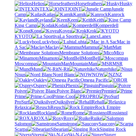
Helios
Horsefeathers
Husky
INTEX
JOINT
Jungle
Camp
Kailas
Kamik
Kanrock
Kayland
Keen
Keith
King Camp
Kodak
Komperdell
Kong
Kovea
Krok
KYOTO
La Sportiva
Lanex
Luckyboo
Luhta
Mac in
A Sac
Maclay
Mammut
Matt
Membrane Solutions
Mico
Minamoto
MontBell
Moscompas
MountainMan
MSR
Mund
N-Rit
Naturehike
Nisus
Nord Blanc
NOW
NZ
Oakley
Omega Pacific
OR
Osprey
Phenix
Pinguin
Poivre
Poivre Blanc
Premier
Prime
Prime-Cool
PRO
ProSurf
Quiksilver
Rehall
Relaxica
Reusch
Rock Empire
Rockland
Rome
Rossignol
ROXA
Roxy
Ruike
Salomon
Samstrong
Saucony
Scarpa
Sibearian
Singing Rock
Sivera
Ski-N-Go
Stayer