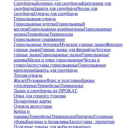
Сноуборды
Ботинки для сноуборда
Крепления для
сноуборда
Защита для сноуборда
Чехлы для
сноуборда
Одежда для сноуборда
Горнолыжная одежда
Горнолыжные куртки
Горнолыжный
костюм
Горнолыжные комбинезоны
Горнолыжные
штаны
Термобелье
Термоноски
Горнолыжное снаряжение
Горнолыжные ботинки
Мужские горные лыжи
Женские
горные лыжи
Горные лыжи для фрирайда
Детские
горные лыжи
Горнолыжные палки
Горнолыжные
шлемы
Маски и очки горнолыжные
Чехлы и
сумки
Аксессуары горнолыжные
Горнолыжные
крепления
Защита для сноуборда
Теплая одежда
Жилет
Пуховики
Флис и толстовки
Брюки
утеплённые
Термобелье
Термоноски
Лыжи и сноуборды на ПРОКАТ.
Очки для горного туризма
Подарочные карты
Одежда аксессуары
Кепки и
панамы
Термобелье
Термоноски
Перчатки
Головные
уборы
Банданы и балаклавы
Аксессуары , пропитки
Полезные товары для мобилизованных