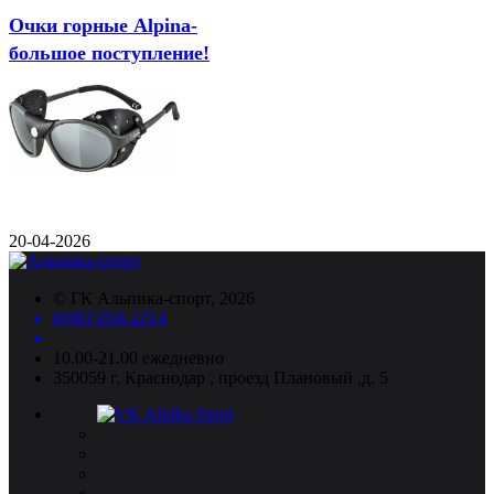
Очки горные Alpina-
большое поступление!
20-04-2026
©
ГК Альпика-спорт
, 2026
8(861)204-2214
10.00-21.00 ежедневно
350059 г. Краснодар , проезд Плановый ,д. 5