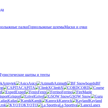
рда
нолыжные палки
Горнолыжные шлемы
Маски и очки
Туристические шатры и тенты
Armytek
Asics
Azimuth
BF
mp
CAPITA
ClimbX
CORD
d
Exped
Fenix
Ferrino
Grisport
Grivel
GSOW Snow
Kailas
Kamik
Kanrock
Kayland
rok
KYOTO
La Sportiva
Lanex