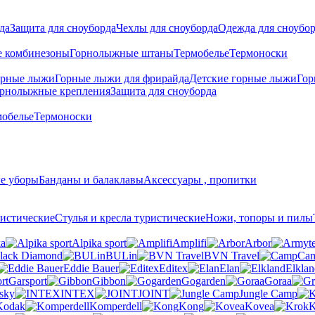
да
Защита для сноуборда
Чехлы для сноуборда
Одежда для сноубо
 комбинезоны
Горнолыжные штаны
Термобелье
Термоноски
орные лыжи
Горные лыжи для фрирайда
Детские горные лыжи
Гор
рнолыжные крепления
Защита для сноуборда
мобелье
Термоноски
е уборы
Банданы и балаклавы
Аксессуары , пропитки
истические
Стулья и кресла туристические
Ножи, топоры и пилы
ka
Alpika sport
Amplifi
Arbor
lack Diamond
BULin
BVN Travel
Ca
Eddie Bauer
Editex
Elan
Elklan
Garsport
Gibbon
Gogarden
Goraa
sky
INTEX
JOINT
Jungle Camp
Kodak
Komperdell
Kong
Kovea
K