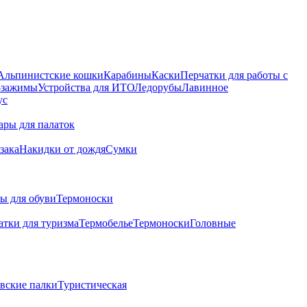
Альпинистские кошки
Карабины
Каски
Перчатки для работы с
 -зажимы
Устройства для ИТО
Ледорубы
Лавинное
ус
ары для палаток
зака
Накидки от дождя
Сумки
ы для обуви
Термоноски
атки для туризма
Термобелье
Термоноски
Головные
вские палки
Туристическая