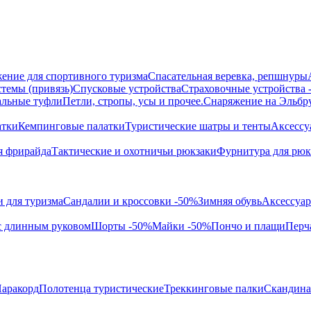
ение для спортивного туризма
Спасательная веревка, репшнуры
темы (привязь)
Спусковые устройства
Страховочные устройства
альные туфли
Петли, стропы, усы и прочее.
Снаряжение на Эльбр
атки
Кемпинговые палатки
Туристические шатры и тенты
Аксессу
я фрирайда
Тактические и охотничьи рюкзаки
Фурнитура для рюк
 для туризма
Сандалии и кроссовки -50%
Зимняя обувь
Аксессуар
с длинным руковом
Шорты -50%
Майки -50%
Пончо и плащи
Перч
аракорд
Полотенца туристические
Треккинговые палки
Скандина