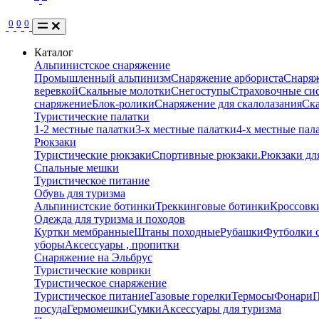
0
0
0
Каталог
Альпинистское снаряжение
Промышленный альпинизм
Снаряжение арбориста
Снаряж
веревкой
Скальные молотки
Снегоступы
Страховочные сис
снаряжение
Блок-ролики
Снаряжение для скалолазания
Ск
Туристические палатки
1-2 местные палатки
3-х местные палатки
4-х местные пал
Рюкзаки
Туристические рюкзаки
Спортивные рюкзаки.
Рюкзаки дл
Спальные мешки
Туристическое питание
Обувь для туризма
Альпинистские ботинки
Треккинговые ботинки
Кроссовки
Одежда для туризма и походов
Куртки мембранные
Штаны походные
Рубашки
Футболки 
уборы
Аксессуары , пропитки
Снаряжение на Эльбрус
Туристические коврики
Туристическое снаряжение
Туристическое питание
Газовые горелки
Термосы
Фонари
П
посуда
Гермомешки
Сумки
Аксессуары для туризма