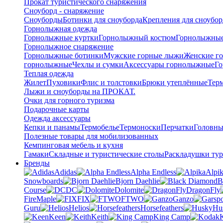
Прокат туристического снаряжения
Сноуборд - снаряжение
Сноуборды
Ботинки для сноуборда
Крепления для сноубор
Горнолыжная одежда
Горнолыжные куртки
Горнолыжный костюм
Горнолыжные
Горнолыжное снаряжение
Горнолыжные ботинки
Мужские горные лыжи
Женские г
горнолыжные
Чехлы и сумки
Аксессуары горнолыжные
Го
Теплая одежда
Жилет
Пуховики
Флис и толстовки
Брюки утеплённые
Тер
Лыжи и сноуборды на ПРОКАТ.
Очки для горного туризма
Подарочные карты
Одежда аксессуары
Кепки и панамы
Термобелье
Термоноски
Перчатки
Головны
Полезные товары для мобилизованных
Кемпинговая мебель и кухня
Гамаки
Складные и туристические столы
Раскладушки тур
Бренды
Adidas
Alpha Endless
Alpi
Snowboards
Bjorn Daehlie
B
Course
DC
Dolomite
DragonFly
FireMaple
FIX
FTWO
Ganzo
Guru
Helios
Horsefeathers
Hu
Keen
Keith
King Camp