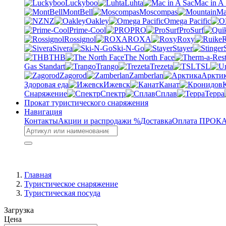
Luckyboo
Luhta
Mac in A
MontBell
Moscompas
NZ
Oakley
Omega Pacific
Prime-Cool
PRO
ProSurf
Rossignol
ROXA
Roxy
R
Sivera
Ski-N-Go
Stayer
THB
The North Face
Gas Standart
Trango
Trezeta
TSL
Zagorod
Zamberlan
Аркти
Здоровая еда
Ижевск
Канат
Снаряжение
Спектр
Сплав
Терра
Прокат туристического снаряжения
Навигация
Контакты
Акции и распродажи %
Доставка
Оплата
ПРОКАТ
Главная
Туристическое снаряжение
Туристическая посуда
Загрузка
Цена