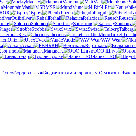
 Sac
Maclay
Mammut
Matt
MountainMan
MSR
Mund
N-Rit
OR
Osprey
Phenix
Pinguin
Poiv
Quiksilver
Rehall
Relaxica
Reusch
uike
Salomon
Samstrong
Saucony
Stinger
Strobbs
Swix
Swiza
Talberg
Therm-a-Rest
Thermos
Ticket To T
Union
Uvex
Vaude
VAV Wear
ка
Аскан
БВН
Вертикаль
Кронидов
Манарага
ООО Шнур
Тонар
Турлан
Чайка-ПРО
 сноубордов и лыж
Бюджетникам и юр.лицам.
О магазине
Вакан