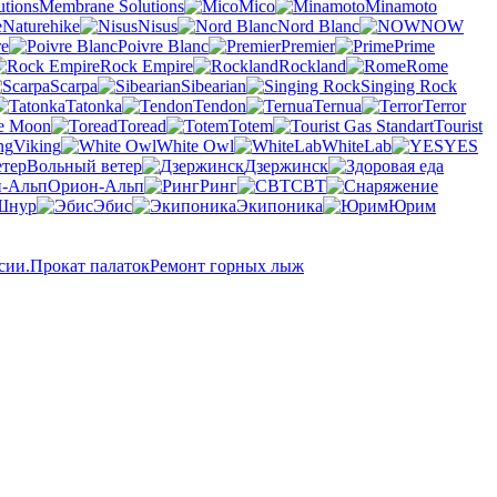
Membrane Solutions
Mico
Minamoto
Naturehike
Nisus
Nord Blanc
NOW
re
Poivre Blanc
Premier
Prime
Rock Empire
Rockland
Rome
Scarpa
Sibearian
Singing Rock
Tatonka
Tendon
Ternua
Terror
he Moon
Toread
Totem
Tourist
Viking
White Owl
WhiteLab
YES
Вольный ветер
Дзержинск
Орион-Альп
Ринг
СВТ
Шнур
Эбис
Экипоника
Юрим
сии.
Прокат палаток
Ремонт горных лыж