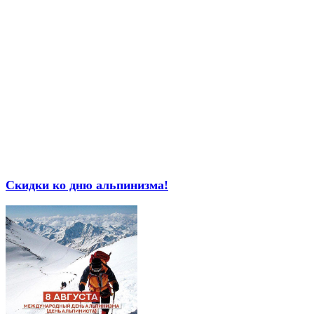
Скидки ко дню альпинизма!