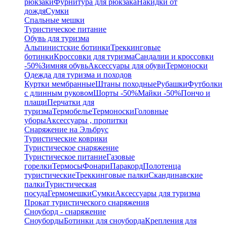
рюкзаки
Фурнитура для рюкзака
Накидки от
дождя
Сумки
Спальные мешки
Туристическое питание
Обувь для туризма
Альпинистские ботинки
Треккинговые
ботинки
Кроссовки для туризма
Сандалии и кроссовки
-50%
Зимняя обувь
Аксессуары для обуви
Термоноски
Одежда для туризма и походов
Куртки мембранные
Штаны походные
Рубашки
Футболки
с длинным руковом
Шорты -50%
Майки -50%
Пончо и
плащи
Перчатки для
туризма
Термобелье
Термоноски
Головные
уборы
Аксессуары , пропитки
Снаряжение на Эльбрус
Туристические коврики
Туристическое снаряжение
Туристическое питание
Газовые
горелки
Термосы
Фонари
Паракорд
Полотенца
туристические
Треккинговые палки
Скандинавские
палки
Туристическая
посуда
Гермомешки
Сумки
Аксессуары для туризма
Прокат туристического снаряжения
Сноуборд - снаряжение
Сноуборды
Ботинки для сноуборда
Крепления для