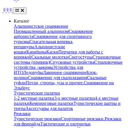
0
0
0
Каталог
Альпинистское снаряжение
Промышленный альпинизм
Снаряжение
арбориста
Снаряжение для спортивного
туризма
Спасательная веревка,
репшнуры
Альпинистские
кошки
Карабины
Каски
Перчатки для работы с
веревкой
Скальные молотки
Снегоступы
Страховочные
системы (привязь)
Спусковые устройства
Страховочные
устройства -зажимы
Устройства для
ИТО
Ледорубы
Лавинное снаряжение
Блок-
ролики
Снаряжение для скалолазания
Скальные
туфли
Петли, стропы, усы и прочее.
Снаряжение на
Эльбрус
Туристические палатки
1-2 местные палатки
3-х местные палатки
4-х местные
палатки
Кемпинговые палатки
Туристические шатры и
тенты
Аксессуары для палаток
Рюкзаки
Туристические рюкзаки
Спортивные рюкзаки.
Рюкзаки
для фрирайда
Тактические и охотничьи