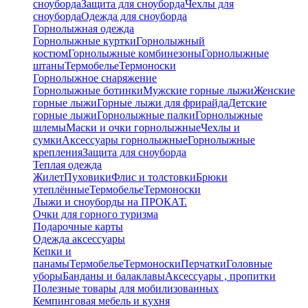
сноуборда
Защита для сноуборда
Чехлы для
сноуборда
Одежда для сноуборда
Горнолыжная одежда
Горнолыжные куртки
Горнолыжный
костюм
Горнолыжные комбинезоны
Горнолыжные
штаны
Термобелье
Термоноски
Горнолыжное снаряжение
Горнолыжные ботинки
Мужские горные лыжи
Женские
горные лыжи
Горные лыжи для фрирайда
Детские
горные лыжи
Горнолыжные палки
Горнолыжные
шлемы
Маски и очки горнолыжные
Чехлы и
сумки
Аксессуары горнолыжные
Горнолыжные
крепления
Защита для сноуборда
Теплая одежда
Жилет
Пуховики
Флис и толстовки
Брюки
утеплённые
Термобелье
Термоноски
Лыжи и сноуборды на ПРОКАТ.
Очки для горного туризма
Подарочные карты
Одежда аксессуары
Кепки и
панамы
Термобелье
Термоноски
Перчатки
Головные
уборы
Банданы и балаклавы
Аксессуары , пропитки
Полезные товары для мобилизованных
Кемпинговая мебель и кухня