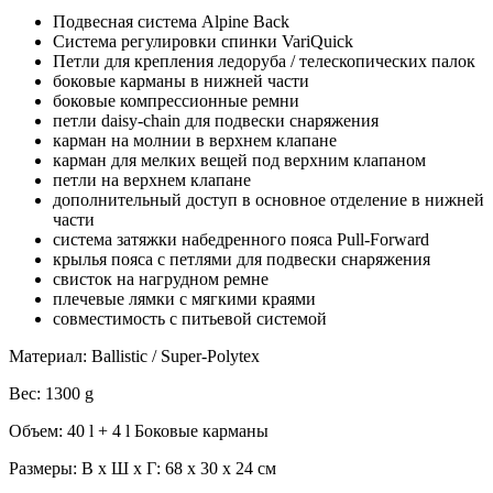
Подвесная система Alpine Back
Система регулировки спинки VariQuick
Петли для крепления ледоруба / телескопических палок
боковые карманы в нижней части
боковые компрессионные ремни
петли daisy-chain для подвески снаряжения
карман на молнии в верхнем клапане
карман для мелких вещей под верхним клапаном
петли на верхнем клапане
дополнительный доступ в основное отделение в нижней
части
система затяжки набедренного пояса Pull-Forward
крылья пояса с петлями для подвески снаряжения
свисток на нагрудном ремне
плечевые лямки с мягкими краями
совместимость с питьевой системой
Материал: Ballistic / Super-Polytex
Вес: 1300 g
Объем: 40 l + 4 l Боковые карманы
Размеры: В x Ш x Г: 68 x 30 x 24 см