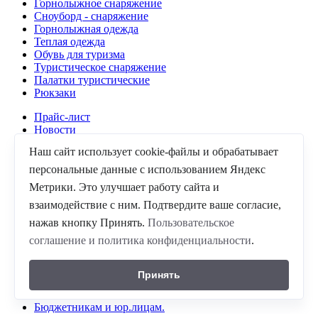
Горнолыжное снаряжение
Сноуборд - снаряжение
Горнолыжная одежда
Теплая одежда
Обувь для туризма
Туристическое снаряжение
Палатки туристические
Рюкзаки
Прайс-лист
Новости
Отзывы
Наш сайт использует cookie-файлы и обрабатывает
Форма связи
Акции и распродажи %
персональные данные с использованием Яндекс
Правила и условия проката
Метрики. Это улучшает работу сайта и
ПРОКАТ сноубордов и лыж
взаимодействие с ним. Подтвердите ваше согласие,
О магазине
Прокат палаток
нажав кнопку Принять.
Пользовательское
соглашение и политика конфиденциальности
.
Войти
Зарегистрироваться
Контакты
Принять
Доставка
Оплата
Бюджетникам и юр.лицам.