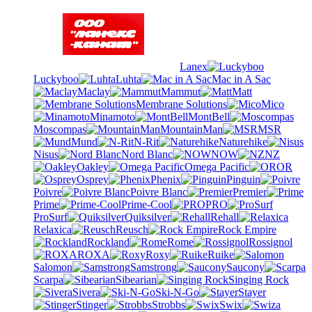
Lanex
Luckyboo
Luhta
Mac in A Sac
Maclay
Mammut
Matt
Membrane Solutions
Mico
Minamoto
MontBell
Moscompas
MountainMan
MSR
Mund
N-Rit
Naturehike
Nisus
Nord Blanc
NOW
NZ
Oakley
Omega Pacific
OR
Osprey
Phenix
Pinguin
Poivre
Poivre Blanc
Premier
Prime
Prime-Cool
PRO
ProSurf
Quiksilver
Rehall
Relaxica
Reusch
Rock Empire
Rockland
Rome
Rossignol
ROXA
Roxy
Ruike
Salomon
Samstrong
Saucony
Scarpa
Sibearian
Singing Rock
Sivera
Ski-N-Go
Stayer
Stinger
Strobbs
Swix