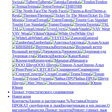
Swiza
Talberg
Tatonka
Tendon
Ternua
Terror
THB
The North Face
Therm-a-
Rest
Thermos
Ticket To The
Moon
Toread
Totem
Tourist Gas Standart
Trango
Trezeta
TSL
Union
Uvex
Vaude
VAV Wear
Viking
White Owl
WhiteLab
YES
Zagorod
Zamberlan
Арктика
Аскан
БВН
Вертикаль
Вольный ветер
Дзержинск
Здоровая еда
Ижевск
Канат
Кронидов
Манарага
ООО Шнур
Орион-Альп
Ринг
СВТ
Снаряжение
Спектр
Сплав
Терра
Тонар
Турлан
Чайка-ПРО
Шнур
Эбис
Экипоника
Юрим
Прокат туристического снаряжения
Навигация
Контакты
Акции и распродажи %
Доставка
Оплата
ПРОКАТ сноубордов и лыж
Бюджетникам и юр.лицам.
О
магазине
Вакансии.
Прокат палаток
Ремонт горных лыж