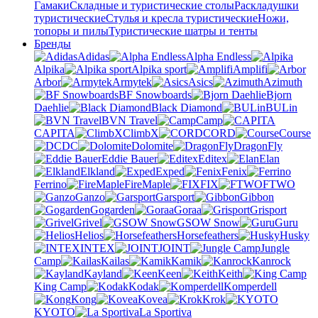
Гамаки
Складные и туристические столы
Раскладушки
туристические
Стулья и кресла туристические
Ножи,
топоры и пилы
Туристические шатры и тенты
Бренды
Adidas
Alpha Endless
Alpika
Alpika sport
Amplifi
Arbor
Armytek
Asics
Azimuth
BF Snowboards
Bjorn
Daehlie
Black Diamond
BULin
BVN Travel
Camp
CAPITA
ClimbX
CORD
Course
DC
Dolomite
DragonFly
Eddie Bauer
Editex
Elan
Elkland
Exped
Fenix
Ferrino
FireMaple
FIX
FTWO
Ganzo
Garsport
Gibbon
Gogarden
Goraa
Grisport
Grivel
GSOW Snow
Guru
Helios
Horsefeathers
Husky
INTEX
JOINT
Jungle
Camp
Kailas
Kamik
Kanrock
Kayland
Keen
Keith
King Camp
Kodak
Komperdell
Kong
Kovea
Krok
KYOTO
La Sportiva