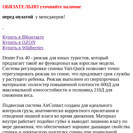
ОБЯЗАТЕЛЬНО уточняйте
наличие
перед оплатой
у менеджеров!
Купить в ВКонтакте
Купить в OZON
Купить в Wildberries
Deuter Fox 40 - рюкзак для юных туристов, который
предлагает такой же функционал как взрослые модели.
Система регулировки спинки Vari-Quick позволяет точно
отрегулировать рюкзак по спине, что продлевает срок службы
у растущего ребенка. Рюкзак выполнен из сверхпрочных
материалов: полиэстер повышенной плотности 600Д для
максимальной износостойкости и полиамид 210Д для
снижения веса.
Подвесная система AirContact создана для идеального
контроля груза, анатомически корректного прилегания и
отведения лишней влаги во время движения. Материал
внутри работает подобно губке и выводит лишнюю влагу по
мере движения, что обеспечивает хорошие дышащие свойства
спинки и прекрасную разгрузку спины при правильной