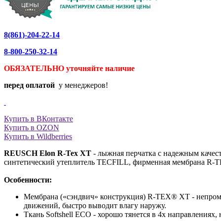
8(861)-204-22-14
8-800-250-32-14
ОБЯЗАТЕЛЬНО уточняйте
наличие
перед оплатой
у менеджеров!
Купить в ВКонтакте
Купить в OZON
Купить в Wildberries
REUSCH Elon R-Tex XT
- лыжная перчатка с надежным качест
синтетический утеплитель TECFILL, фирменная мембрана R-TE
Особенности:
Мембрана («сэндвич» конструкция) R-TEX® XT - непромок
движений, быстро выводит влагу наружу.
Ткань Softshell ECO - хорошо тянется в 4х направлениях