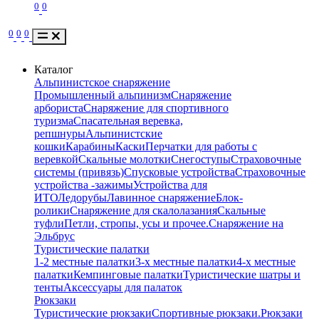
0
0
0
0
0
Каталог
Альпинистское снаряжение
Промышленный альпинизм
Снаряжение
арбориста
Снаряжение для спортивного
туризма
Спасательная веревка,
репшнуры
Альпинистские
кошки
Карабины
Каски
Перчатки для работы с
веревкой
Скальные молотки
Снегоступы
Страховочные
системы (привязь)
Спусковые устройства
Страховочные
устройства -зажимы
Устройства для
ИТО
Ледорубы
Лавинное снаряжение
Блок-
ролики
Снаряжение для скалолазания
Скальные
туфли
Петли, стропы, усы и прочее.
Снаряжение на
Эльбрус
Туристические палатки
1-2 местные палатки
3-х местные палатки
4-х местные
палатки
Кемпинговые палатки
Туристические шатры и
тенты
Аксессуары для палаток
Рюкзаки
Туристические рюкзаки
Спортивные рюкзаки.
Рюкзаки