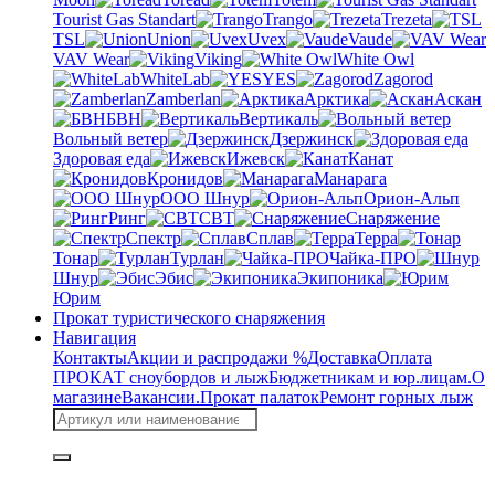
Tourist Gas Standart
Trango
Trezeta
TSL
Union
Uvex
Vaude
VAV Wear
Viking
White Owl
WhiteLab
YES
Zagorod
Zamberlan
Арктика
Аскан
БВН
Вертикаль
Вольный ветер
Дзержинск
Здоровая еда
Ижевск
Канат
Кронидов
Манарага
ООО Шнур
Орион-Альп
Ринг
СВТ
Снаряжение
Спектр
Сплав
Терра
Тонар
Турлан
Чайка-ПРО
Шнур
Эбис
Экипоника
Юрим
Прокат туристического снаряжения
Навигация
Контакты
Акции и распродажи %
Доставка
Оплата
ПРОКАТ сноубордов и лыж
Бюджетникам и юр.лицам.
О
магазине
Вакансии.
Прокат палаток
Ремонт горных лыж