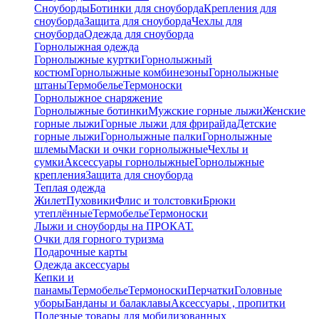
Сноуборды
Ботинки для сноуборда
Крепления для
сноуборда
Защита для сноуборда
Чехлы для
сноуборда
Одежда для сноуборда
Горнолыжная одежда
Горнолыжные куртки
Горнолыжный
костюм
Горнолыжные комбинезоны
Горнолыжные
штаны
Термобелье
Термоноски
Горнолыжное снаряжение
Горнолыжные ботинки
Мужские горные лыжи
Женские
горные лыжи
Горные лыжи для фрирайда
Детские
горные лыжи
Горнолыжные палки
Горнолыжные
шлемы
Маски и очки горнолыжные
Чехлы и
сумки
Аксессуары горнолыжные
Горнолыжные
крепления
Защита для сноуборда
Теплая одежда
Жилет
Пуховики
Флис и толстовки
Брюки
утеплённые
Термобелье
Термоноски
Лыжи и сноуборды на ПРОКАТ.
Очки для горного туризма
Подарочные карты
Одежда аксессуары
Кепки и
панамы
Термобелье
Термоноски
Перчатки
Головные
уборы
Банданы и балаклавы
Аксессуары , пропитки
Полезные товары для мобилизованных