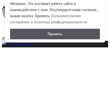
Метрики. Это улучшает работу сайта и
взаимодействие с ним. Подтвердите ваше согласие,
нажав кнопку Принять.
Пользовательское
соглашение и политика конфиденциальности
.
Принять
20-04-2026
©
ГК Альпика-спорт
, 2026
8(861)204-2214
10.00-21.00 ежедневно
350059 г. Краснодар , проезд Плановый ,д. 5
Альпинистское снаряжение
Горнолыжное снаряжение