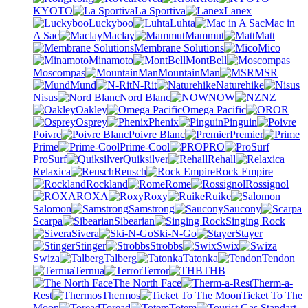
KYOTO
La Sportiva
Lanex
Luckyboo
Luhta
Mac in
A Sac
Maclay
Mammut
Matt
Membrane Solutions
Mico
Minamoto
MontBell
Moscompas
MountainMan
MSR
Mund
N-Rit
Naturehike
Nisus
Nord Blanc
NOW
NZ
Oakley
Omega Pacific
OR
Osprey
Phenix
Pinguin
Poivre
Poivre Blanc
Premier
Prime
Prime-Cool
PRO
ProSurf
Quiksilver
Rehall
Relaxica
Reusch
Rock Empire
Rockland
Rome
Rossignol
ROXA
Roxy
Ruike
Salomon
Samstrong
Saucony
Scarpa
Sibearian
Singing Rock
Sivera
Ski-N-Go
Stayer
Stinger
Strobbs
Swix
Swiza
Talberg
Tatonka
Tendon
Ternua
Terror
THB
The North Face
Therm-a-
Rest
Thermos
Ticket To The
Moon
Toread
Totem