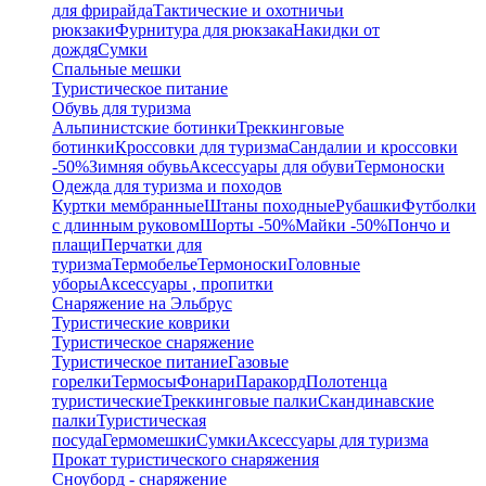
для фрирайда
Тактические и охотничьи
рюкзаки
Фурнитура для рюкзака
Накидки от
дождя
Сумки
Спальные мешки
Туристическое питание
Обувь для туризма
Альпинистские ботинки
Треккинговые
ботинки
Кроссовки для туризма
Сандалии и кроссовки
-50%
Зимняя обувь
Аксессуары для обуви
Термоноски
Одежда для туризма и походов
Куртки мембранные
Штаны походные
Рубашки
Футболки
с длинным руковом
Шорты -50%
Майки -50%
Пончо и
плащи
Перчатки для
туризма
Термобелье
Термоноски
Головные
уборы
Аксессуары , пропитки
Снаряжение на Эльбрус
Туристические коврики
Туристическое снаряжение
Туристическое питание
Газовые
горелки
Термосы
Фонари
Паракорд
Полотенца
туристические
Треккинговые палки
Скандинавские
палки
Туристическая
посуда
Гермомешки
Сумки
Аксессуары для туризма
Прокат туристического снаряжения
Сноуборд - снаряжение