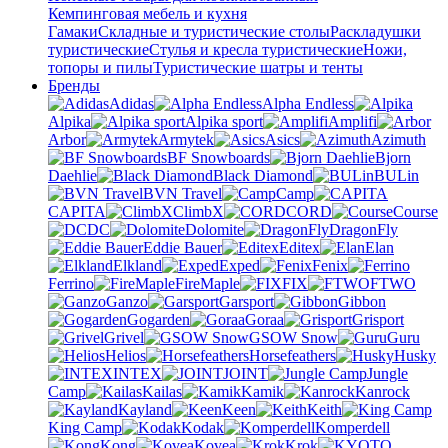
Кемпинговая мебель и кухня
Гамаки
Складные и туристические столы
Раскладушки
туристические
Стулья и кресла туристические
Ножи,
топоры и пилы
Туристические шатры и тенты
Бренды
Adidas
Alpha Endless
Alpika
Alpika sport
Amplifi
Arbor
Armytek
Asics
Azimuth
BF Snowboards
Bjorn
Daehlie
Black Diamond
BULin
BVN Travel
Camp
CAPITA
ClimbX
CORD
Course
DC
Dolomite
DragonFly
Eddie Bauer
Editex
Elan
Elkland
Exped
Fenix
Ferrino
FireMaple
FIX
FTWO
Ganzo
Garsport
Gibbon
Gogarden
Goraa
Grisport
Grivel
GSOW Snow
Guru
Helios
Horsefeathers
Husky
INTEX
JOINT
Jungle
Camp
Kailas
Kamik
Kanrock
Kayland
Keen
Keith
King Camp
Kodak
Komperdell
Kong
Kovea
Krok