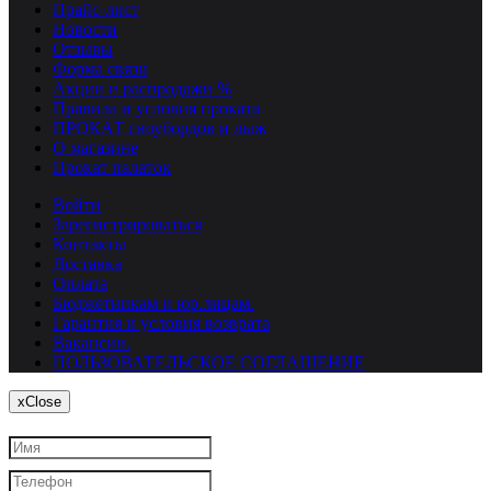
Прайс-лист
Новости
Отзывы
Форма связи
Акции и распродажи %
Правила и условия проката
ПРОКАТ сноубордов и лыж
О магазине
Прокат палаток
Войти
Зарегистрироваться
Контакты
Доставка
Оплата
Бюджетникам и юр.лицам.
Гарантия и условия возврата
Вакансии.
ПОЛЬЗОВАТЕЛЬСКОЕ СОГЛАШЕНИЕ
x
Close