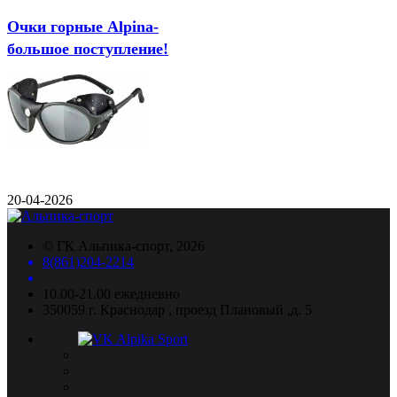
Очки горные Alpina-
большое поступление!
20-04-2026
©
ГК Альпика-спорт
, 2026
8(861)204-2214
10.00-21.00 ежедневно
350059 г. Краснодар , проезд Плановый ,д. 5