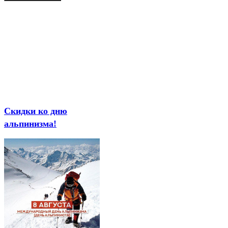
Скидки ко дню
альпинизма!