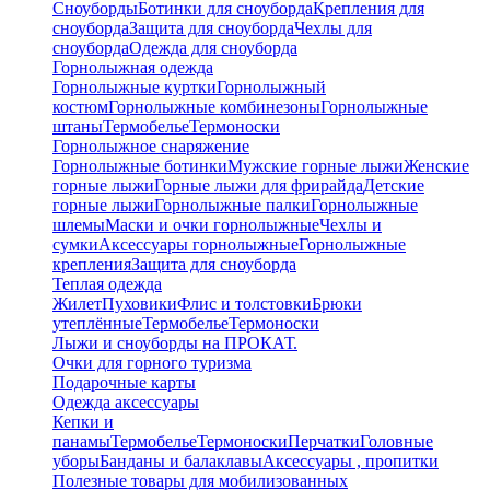
Сноуборды
Ботинки для сноуборда
Крепления для
сноуборда
Защита для сноуборда
Чехлы для
сноуборда
Одежда для сноуборда
Горнолыжная одежда
Горнолыжные куртки
Горнолыжный
костюм
Горнолыжные комбинезоны
Горнолыжные
штаны
Термобелье
Термоноски
Горнолыжное снаряжение
Горнолыжные ботинки
Мужские горные лыжи
Женские
горные лыжи
Горные лыжи для фрирайда
Детские
горные лыжи
Горнолыжные палки
Горнолыжные
шлемы
Маски и очки горнолыжные
Чехлы и
сумки
Аксессуары горнолыжные
Горнолыжные
крепления
Защита для сноуборда
Теплая одежда
Жилет
Пуховики
Флис и толстовки
Брюки
утеплённые
Термобелье
Термоноски
Лыжи и сноуборды на ПРОКАТ.
Очки для горного туризма
Подарочные карты
Одежда аксессуары
Кепки и
панамы
Термобелье
Термоноски
Перчатки
Головные
уборы
Банданы и балаклавы
Аксессуары , пропитки
Полезные товары для мобилизованных