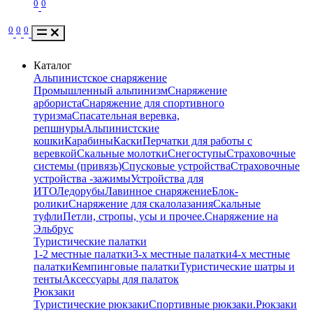
0
0
0
0
0
Каталог
Альпинистское снаряжение
Промышленный альпинизм
Снаряжение
арбориста
Снаряжение для спортивного
туризма
Спасательная веревка,
репшнуры
Альпинистские
кошки
Карабины
Каски
Перчатки для работы с
веревкой
Скальные молотки
Снегоступы
Страховочные
системы (привязь)
Спусковые устройства
Страховочные
устройства -зажимы
Устройства для
ИТО
Ледорубы
Лавинное снаряжение
Блок-
ролики
Снаряжение для скалолазания
Скальные
туфли
Петли, стропы, усы и прочее.
Снаряжение на
Эльбрус
Туристические палатки
1-2 местные палатки
3-х местные палатки
4-х местные
палатки
Кемпинговые палатки
Туристические шатры и
тенты
Аксессуары для палаток
Рюкзаки
Туристические рюкзаки
Спортивные рюкзаки.
Рюкзаки