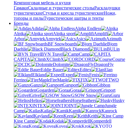
Кемпинговая мебель и кухня
Гамаки
Складные и туристические столы
Раскладушки
туристические
Стулья и кресла туристические
Ножи,
топоры и пилы
Туристические шатры и тенты
Бренды
Adidas
Alpha Endless
Alpika
Alpika sport
Amplifi
Arbor
Armytek
Asics
Azimuth
BF Snowboards
Bjorn
Daehlie
Black Diamond
BULin
BVN Travel
Camp
CAPITA
ClimbX
CORD
Course
DC
Dolomite
DragonFly
Eddie Bauer
Editex
Elan
Elkland
Exped
Fenix
Ferrino
FireMaple
FIX
FTWO
Ganzo
Garsport
Gibbon
Gogarden
Goraa
Grisport
Grivel
GSOW Snow
Guru
Helios
Horsefeathers
Husky
INTEX
JOINT
Jungle
Camp
Kailas
Kamik
Kanrock
Kayland
Keen
Keith
King Camp
Kodak
Komperdell
Kong
Kovea
Krok