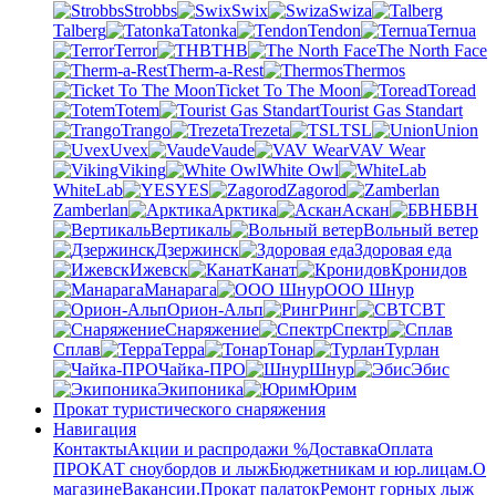
Strobbs
Swix
Swiza
Talberg
Tatonka
Tendon
Ternua
Terror
THB
The North Face
Therm-a-Rest
Thermos
Ticket To The Moon
Toread
Totem
Tourist Gas Standart
Trango
Trezeta
TSL
Union
Uvex
Vaude
VAV Wear
Viking
White Owl
WhiteLab
YES
Zagorod
Zamberlan
Арктика
Аскан
БВН
Вертикаль
Вольный ветер
Дзержинск
Здоровая еда
Ижевск
Канат
Кронидов
Манарага
ООО Шнур
Орион-Альп
Ринг
СВТ
Снаряжение
Спектр
Сплав
Терра
Тонар
Турлан
Чайка-ПРО
Шнур
Эбис
Экипоника
Юрим
Прокат туристического снаряжения
Навигация
Контакты
Акции и распродажи %
Доставка
Оплата
ПРОКАТ сноубордов и лыж
Бюджетникам и юр.лицам.
О
магазине
Вакансии.
Прокат палаток
Ремонт горных лыж