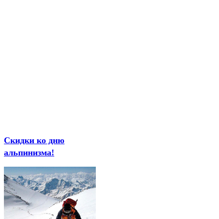
Скидки ко дню
альпинизма!