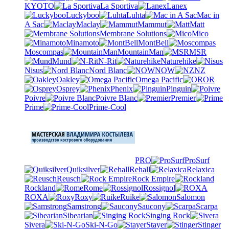
KYOTO
La Sportiva
Lanex
Luckyboo
Luhta
Mac in
A Sac
Maclay
Mammut
Matt
Membrane Solutions
Mico
Minamoto
MontBell
Moscompas
MountainMan
MSR
Mund
N-Rit
Naturehike
Nisus
Nord Blanc
NOW
NZ
Oakley
Omega Pacific
OR
Osprey
Phenix
Pinguin
Poivre
Poivre Blanc
Premier
Prime
Prime-Cool
PRO
ProSurf
Quiksilver
Rehall
Relaxica
Reusch
Rock Empire
Rockland
Rome
Rossignol
ROXA
Roxy
Ruike
Salomon
Samstrong
Saucony
Scarpa
Sibearian
Singing Rock
Sivera
Ski-N-Go
Stayer
Stinger