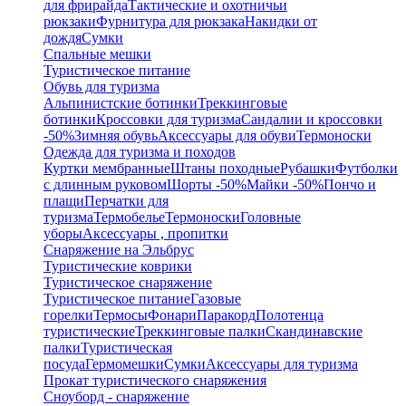
для фрирайда
Тактические и охотничьи
рюкзаки
Фурнитура для рюкзака
Накидки от
дождя
Сумки
Спальные мешки
Туристическое питание
Обувь для туризма
Альпинистские ботинки
Треккинговые
ботинки
Кроссовки для туризма
Сандалии и кроссовки
-50%
Зимняя обувь
Аксессуары для обуви
Термоноски
Одежда для туризма и походов
Куртки мембранные
Штаны походные
Рубашки
Футболки
с длинным руковом
Шорты -50%
Майки -50%
Пончо и
плащи
Перчатки для
туризма
Термобелье
Термоноски
Головные
уборы
Аксессуары , пропитки
Снаряжение на Эльбрус
Туристические коврики
Туристическое снаряжение
Туристическое питание
Газовые
горелки
Термосы
Фонари
Паракорд
Полотенца
туристические
Треккинговые палки
Скандинавские
палки
Туристическая
посуда
Гермомешки
Сумки
Аксессуары для туризма
Прокат туристического снаряжения
Сноуборд - снаряжение