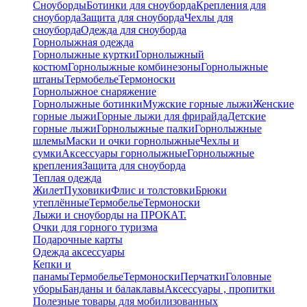
Сноуборды
Ботинки для сноуборда
Крепления для
сноуборда
Защита для сноуборда
Чехлы для
сноуборда
Одежда для сноуборда
Горнолыжная одежда
Горнолыжные куртки
Горнолыжный
костюм
Горнолыжные комбинезоны
Горнолыжные
штаны
Термобелье
Термоноски
Горнолыжное снаряжение
Горнолыжные ботинки
Мужские горные лыжи
Женские
горные лыжи
Горные лыжи для фрирайда
Детские
горные лыжи
Горнолыжные палки
Горнолыжные
шлемы
Маски и очки горнолыжные
Чехлы и
сумки
Аксессуары горнолыжные
Горнолыжные
крепления
Защита для сноуборда
Теплая одежда
Жилет
Пуховики
Флис и толстовки
Брюки
утеплённые
Термобелье
Термоноски
Лыжи и сноуборды на ПРОКАТ.
Очки для горного туризма
Подарочные карты
Одежда аксессуары
Кепки и
панамы
Термобелье
Термоноски
Перчатки
Головные
уборы
Банданы и балаклавы
Аксессуары , пропитки
Полезные товары для мобилизованных