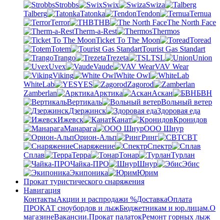
Strobbs
Swix
Swiza
Talberg
Tatonka
Tendon
Ternua
Terror
THB
The North Face
Therm-a-Rest
Thermos
Ticket To The Moon
Toread
Totem
Tourist Gas Standart
Trango
Trezeta
TSL
Union
Uvex
Vaude
VAV Wear
Viking
White Owl
WhiteLab
YES
Zagorod
Zamberlan
Арктика
Аскан
БВН
Вертикаль
Вольный ветер
Дзержинск
Здоровая еда
Ижевск
Канат
Кронидов
Манарага
ООО Шнур
Орион-Альп
Ринг
СВТ
Снаряжение
Спектр
Сплав
Терра
Тонар
Турлан
Чайка-ПРО
Шнур
Эбис
Экипоника
Юрим
Прокат туристического снаряжения
Навигация
Контакты
Акции и распродажи %
Доставка
Оплата
ПРОКАТ сноубордов и лыж
Бюджетникам и юр.лицам.
О
магазине
Вакансии.
Прокат палаток
Ремонт горных лыж