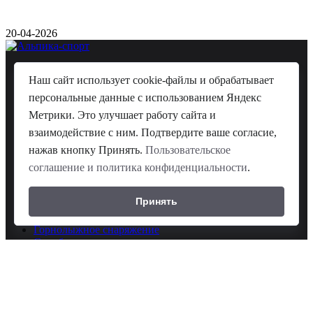
20-04-2026
©
ГК Альпика-спорт
, 2026
Наш сайт использует cookie-файлы и обрабатывает
8(861)204-2214
персональные данные с использованием Яндекс
10.00-21.00 ежедневно
Метрики. Это улучшает работу сайта и
350059 г. Краснодар , проезд Плановый ,д. 5
взаимодействие с ним. Подтвердите ваше согласие,
нажав кнопку Принять.
Пользовательское
соглашение и политика конфиденциальности
.
Принять
Альпинистское снаряжение
Горнолыжное снаряжение
Сноуборд - снаряжение
Горнолыжная одежда
Теплая одежда
Обувь для туризма
Туристическое снаряжение
Палатки туристические