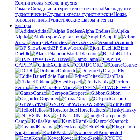
Кемпинговая мебель и кухня
Гамаки
Складные и туристические столы
Раскладушки
туристические
Стулья и кресла туристические
Ножи,
топоры и пилы
Туристические шатры и тенты
Бренды
Adidas
Alpha Endless
Alpika
Alpika sport
Amplifi
Arbor
Armytek
Asics
Azimuth
BF Snowboards
Bjorn
Daehlie
Black Diamond
BULin
BVN Travel
Camp
CAPITA
ClimbX
CORD
Course
DC
Dolomite
DragonFly
Eddie Bauer
Editex
Elan
Elkland
Exped
Fenix
Ferrino
FireMaple
FIX
FTWO
Ganzo
Garsport
Gibbon
Gogarden
Goraa
Grisport
Grivel
GSOW Snow
Guru
Helios
Horsefeathers
Husky
INTEX
JOINT
Jungle
Camp
Kailas
Kamik
Kanrock
Kayland
Keen
Keith
King Camp
Kodak
Komperdell
Kong
Kovea
Krok