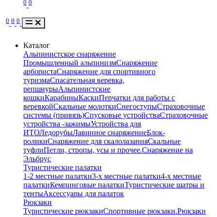
0
0
0
0
0
Каталог
Альпинистское снаряжение
Промышленный альпинизм
Снаряжение
арбориста
Снаряжение для спортивного
туризма
Спасательная веревка,
репшнуры
Альпинистские
кошки
Карабины
Каски
Перчатки для работы с
веревкой
Скальные молотки
Снегоступы
Страховочные
системы (привязь)
Спусковые устройства
Страховочные
устройства -зажимы
Устройства для
ИТО
Ледорубы
Лавинное снаряжение
Блок-
ролики
Снаряжение для скалолазания
Скальные
туфли
Петли, стропы, усы и прочее.
Снаряжение на
Эльбрус
Туристические палатки
1-2 местные палатки
3-х местные палатки
4-х местные
палатки
Кемпинговые палатки
Туристические шатры и
тенты
Аксессуары для палаток
Рюкзаки
Туристические рюкзаки
Спортивные рюкзаки.
Рюкзаки