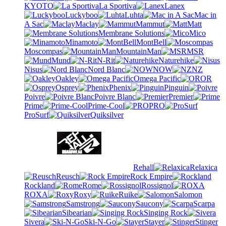
KYOTO
La Sportiva
Lanex
Luckyboo
Luhta
Mac in
A Sac
Maclay
Mammut
Matt
Membrane Solutions
Mico
Minamoto
MontBell
Moscompas
MountainMan
MSR
Mund
N-Rit
Naturehike
Nisus
Nord Blanc
NOW
NZ
Oakley
Omega Pacific
OR
Osprey
Phenix
Pinguin
Poivre
Poivre Blanc
Premier
Prime
Prime-Cool
PRO
ProSurf
Quiksilver
Rehall
Relaxica
Reusch
Rock Empire
Rockland
Rome
Rossignol
ROXA
Roxy
Ruike
Salomon
Samstrong
Saucony
Scarpa
Sibearian
Singing Rock
Sivera
Ski-N-Go
Stayer
Stinger