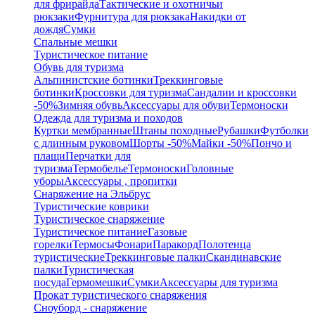
для фрирайда
Тактические и охотничьи
рюкзаки
Фурнитура для рюкзака
Накидки от
дождя
Сумки
Спальные мешки
Туристическое питание
Обувь для туризма
Альпинистские ботинки
Треккинговые
ботинки
Кроссовки для туризма
Сандалии и кроссовки
-50%
Зимняя обувь
Аксессуары для обуви
Термоноски
Одежда для туризма и походов
Куртки мембранные
Штаны походные
Рубашки
Футболки
с длинным руковом
Шорты -50%
Майки -50%
Пончо и
плащи
Перчатки для
туризма
Термобелье
Термоноски
Головные
уборы
Аксессуары , пропитки
Снаряжение на Эльбрус
Туристические коврики
Туристическое снаряжение
Туристическое питание
Газовые
горелки
Термосы
Фонари
Паракорд
Полотенца
туристические
Треккинговые палки
Скандинавские
палки
Туристическая
посуда
Гермомешки
Сумки
Аксессуары для туризма
Прокат туристического снаряжения
Сноуборд - снаряжение