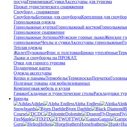
посуда
Гермомешки
Сумки
Аксессуары для туризма
Прокат туристического снаряжения
Сноуборд - снаряжение
Сноуборды
Ботинки для сноуборда
Крепления для сноубор
Горнолыжная одежда
Горнолыжные куртки
Горнолыжный костюм
Горнолыжные
Горнолыжное снаряжение
Горнолыжные ботинки
Мужские горные лыжи
Женские г
горнолыжные
Чехлы и сумки
Аксессуары горнолыжные
Го
Теплая одежда
Жилет
Пуховики
Флис и толстовки
Брюки утеплённые
Тер
Лыжи и сноуборды на ПРОКАТ.
Очки для горного туризма
Подарочные карты
Одежда аксессуары
Кепки и панамы
Термобелье
Термоноски
Перчатки
Головны
Полезные товары для мобилизованных
Кемпинговая мебель и кухня
Гамаки
Складные и туристические столы
Раскладушки тур
Бренды
Adidas
Alpha Endless
Alpi
Snowboards
Bjorn Daehlie
B
Course
DC
Dolomite
DragonFly
FireMaple
FIX
FTWO
Ganzo
Guru
Helios
Horsefeathers
Hu