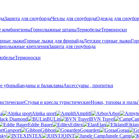
да
Защита для сноуборда
Чехлы для сноуборда
Одежда для сноубо
 комбинезоны
Горнолыжные штаны
Термобелье
Термоноски
орные лыжи
Горные лыжи для фрирайда
Детские горные лыжи
Гор
рнолыжные крепления
Защита для сноуборда
мобелье
Термоноски
е уборы
Банданы и балаклавы
Аксессуары , пропитки
истические
Стулья и кресла туристические
Ножи, топоры и пилы
ka
Alpika sport
Amplifi
Arbor
lack Diamond
BULin
BVN Travel
Ca
Eddie Bauer
Editex
Elan
Elklan
Garsport
Gibbon
Gogarden
Goraa
sky
INTEX
JOINT
Jungle Camp