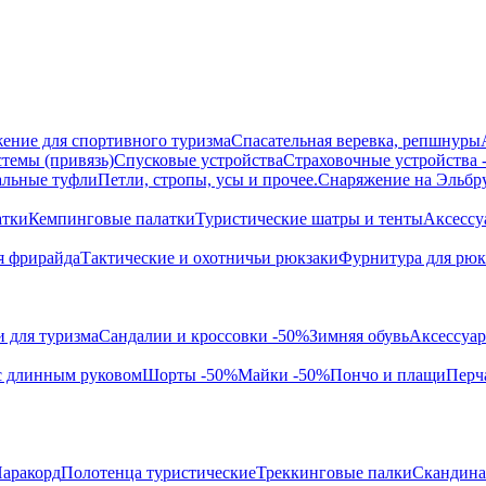
ение для спортивного туризма
Спасательная веревка, репшнуры
темы (привязь)
Спусковые устройства
Страховочные устройства
альные туфли
Петли, стропы, усы и прочее.
Снаряжение на Эльбр
атки
Кемпинговые палатки
Туристические шатры и тенты
Аксессу
я фрирайда
Тактические и охотничьи рюкзаки
Фурнитура для рюк
 для туризма
Сандалии и кроссовки -50%
Зимняя обувь
Аксессуар
с длинным руковом
Шорты -50%
Майки -50%
Пончо и плащи
Перч
аракорд
Полотенца туристические
Треккинговые палки
Скандина