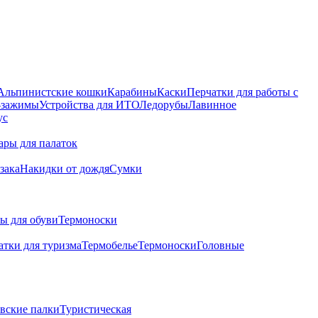
Альпинистские кошки
Карабины
Каски
Перчатки для работы с
 -зажимы
Устройства для ИТО
Ледорубы
Лавинное
ус
ары для палаток
зака
Накидки от дождя
Сумки
ы для обуви
Термоноски
атки для туризма
Термобелье
Термоноски
Головные
вские палки
Туристическая