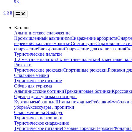
0
0
0
0
0
Каталог
Альпинистское снаряжение
Промышленный альпинизм
Снаряжение арбориста
Снаряж
веревкой
Скальные молотки
Снегоступы
Страховочные сис
снаряжение
Блок-ролики
Снаряжение для скалолазания
Ск
Туристические палатки
1-2 местные палатки
3-х местные палатки
4-х местные пал
Рюкзаки
Туристические рюкзаки
Спортивные рюкзаки.
Рюкзаки дл
Спальные мешки
Туристическое питание
Обувь для туризма
Альпинистские ботинки
Треккинговые ботинки
Кроссовки
Одежда для туризма и походов
Куртки мембранные
Штаны походные
Рубашки
Футболки 
уборы
Аксессуары , пропитки
Снаряжение на Эльбрус
Туристические коврики
Туристическое снаряжение
Туристическое питание
Газовые горелки
Термосы
Фонари
П