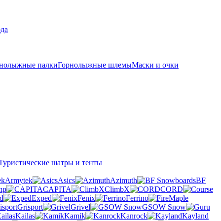
рда
нолыжные палки
Горнолыжные шлемы
Маски и очки
Туристические шатры и тенты
Armytek
Asics
Azimuth
BF
mp
CAPITA
ClimbX
CORD
d
Exped
Fenix
Ferrino
Grisport
Grivel
GSOW Snow
Kailas
Kamik
Kanrock
Kayland