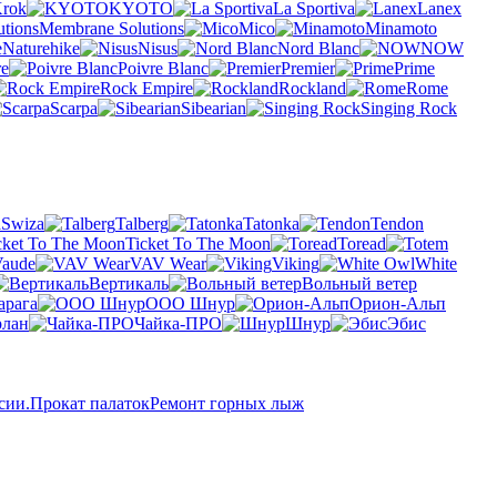
rok
KYOTO
La Sportiva
Lanex
Membrane Solutions
Mico
Minamoto
Naturehike
Nisus
Nord Blanc
NOW
re
Poivre Blanc
Premier
Prime
Rock Empire
Rockland
Rome
Scarpa
Sibearian
Singing Rock
Swiza
Talberg
Tatonka
Tendon
Ticket To The Moon
Toread
aude
VAV Wear
Viking
White
Вертикаль
Вольный ветер
арага
ООО Шнур
Орион-Альп
рлан
Чайка-ПРО
Шнур
Эбис
сии.
Прокат палаток
Ремонт горных лыж