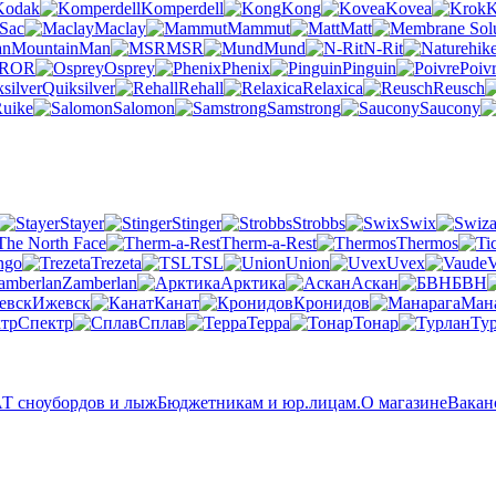
Kodak
Komperdell
Kong
Kovea
K
 Sac
Maclay
Mammut
Matt
MountainMan
MSR
Mund
N-Rit
OR
Osprey
Phenix
Pinguin
Poiv
Quiksilver
Rehall
Relaxica
Reusch
uike
Salomon
Samstrong
Saucony
Stayer
Stinger
Strobbs
Swix
The North Face
Therm-a-Rest
Thermos
ngo
Trezeta
TSL
Union
Uvex
V
Zamberlan
Арктика
Аскан
БВН
Ижевск
Канат
Кронидов
Ман
Спектр
Сплав
Терра
Тонар
Ту
 сноубордов и лыж
Бюджетникам и юр.лицам.
О магазине
Вакан