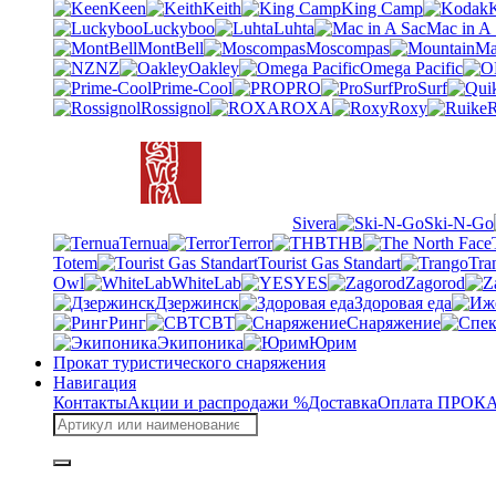
Keen
Keith
King Camp
Luckyboo
Luhta
Mac in A
MontBell
Moscompas
NZ
Oakley
Omega Pacific
Prime-Cool
PRO
ProSurf
Rossignol
ROXA
Roxy
R
Sivera
Ski-N-Go
Ternua
Terror
THB
Totem
Tourist Gas Standart
Tra
Owl
WhiteLab
YES
Zagorod
Дзержинск
Здоровая еда
Ринг
СВТ
Снаряжение
Экипоника
Юрим
Прокат туристического снаряжения
Навигация
Контакты
Акции и распродажи %
Доставка
Оплата
ПРОКАТ